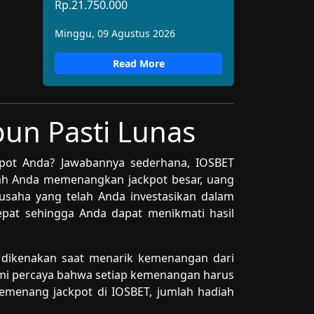
Rp.21.750.000
Minggu, 09 Agustus 2026
Read More
un Pasti Lunas
ot Anda? Jawabannya sederhana, IOSBET
telah Anda memenangkan jackpot besar, uang
usaha yang telah Anda investasikan dalam
pat sehingga Anda dapat menikmati hasil
g dikenakan saat menarik kemenangan dari
ami percaya bahwa setiap kemenangan harus
emenang jackpot di IOSBET, jumlah hadiah