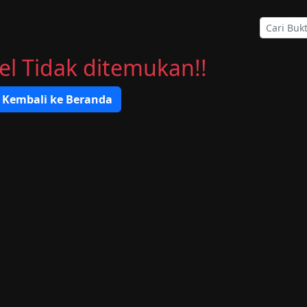
kel Tidak ditemukan!!
Kembali ke Beranda