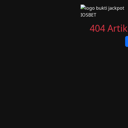
404 Arti