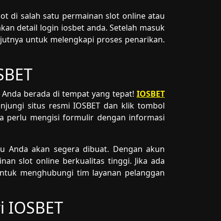
 di salah satu permainan slot online atau
an detail login iosbet anda. Setelah masuk
njutnya untuk melengkapi proses penarikan.
OSBET
a Anda berada di tempat yang tepat!
IOSBET
ungi situs resmi IOSBET dan klik tombol
a perlu mengisi formulir dengan informasi
aru Anda akan segera dibuat. Dengan akun
 slot online berkualitas tinggi. Jika ada
 untuk menghubungi tim layanan pelanggan
i IOSBET