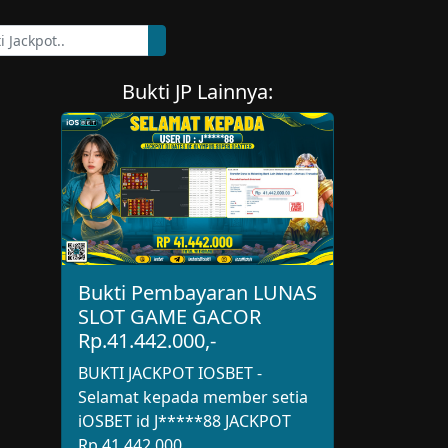
Bukti JP Lainnya:
Bukti Pembayaran LUNAS
SLOT GAME GACOR
Rp.41.442.000,-
BUKTI JACKPOT IOSBET -
Selamat kepada member setia
iOSBET id J*****88 JACKPOT
Rp.41.442.000