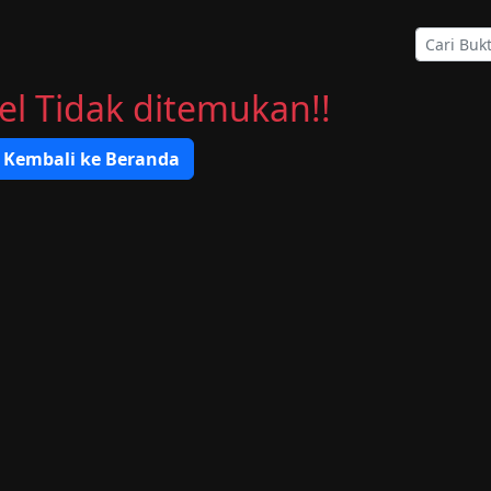
kel Tidak ditemukan!!
Kembali ke Beranda