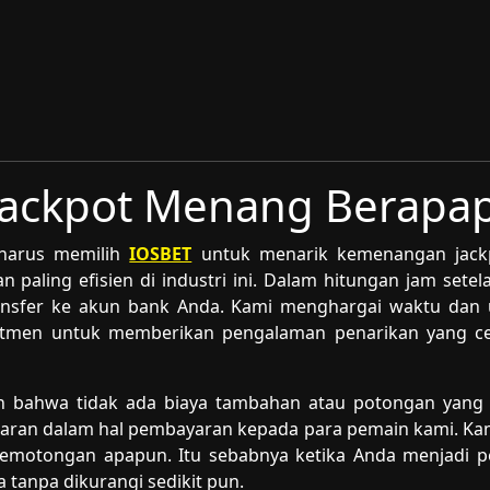
 Jackpot Menang Berapap
 harus memilih
IOSBET
untuk menarik kemenangan jackp
 paling efisien di industri ini. Dalam hitungan jam se
ansfer ke akun bank Anda. Kami menghargai waktu dan 
itmen untuk memberikan pengalaman penarikan yang ce
lah bahwa tidak ada biaya tambahan atau potongan yan
sparan dalam hal pembayaran kepada para pemain kami. K
pemotongan apapun. Itu sebabnya ketika Anda menjadi p
 tanpa dikurangi sedikit pun.