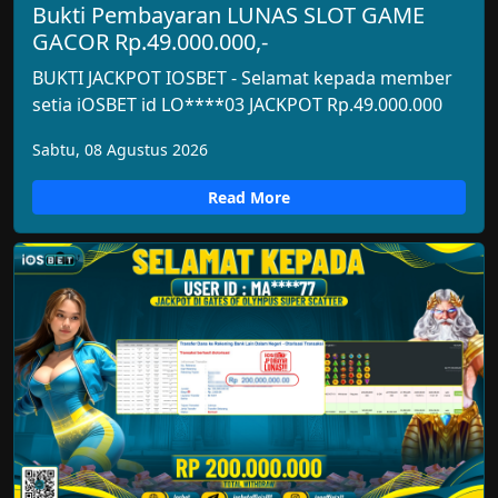
Bukti Pembayaran LUNAS SLOT GAME
GACOR Rp.49.000.000,-
BUKTI JACKPOT IOSBET - Selamat kepada member
setia iOSBET id LO****03 JACKPOT Rp.49.000.000
Sabtu, 08 Agustus 2026
Read More