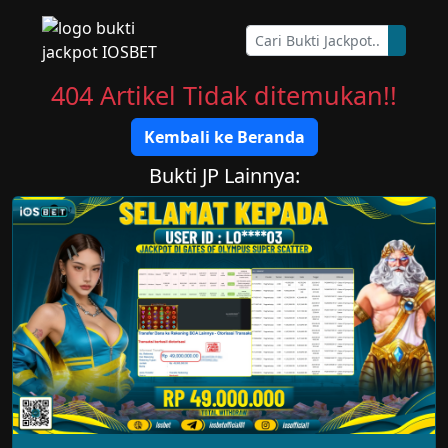
404 Artikel Tidak ditemukan!!
Kembali ke Beranda
Bukti JP Lainnya: