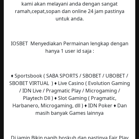
kami akan melayani anda dengan sangat
ramah,cepat,sopan dan online 24 jam pastinya
untuk anda.
IOSBET Menyediakan Permainan lengkap dengan
hanya 1 user id saja :
♦️ Sportsbook ( SABA SPORTS / SBOBET / UBOBET /
SBOBET VIRTUAL ) ♦️ Live Casino ( Evolution Gaming
/ IDN Live / Pragmatic Play / Microgaming /
Playtech Dll ) ♦️ Slot Gaming ( Pragmatic,
Harbanero, Microgaming, dll ) ♦️ IDN Poker ♦️ Dan
masih banyak Games lainnya
Di jamin Bikin nagih boskuh dan pastinya Fair Play