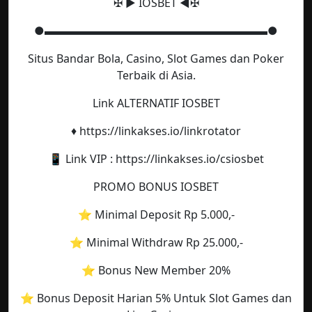
✠ ► IOSBET ◄✠
●▬▬▬▬▬▬▬▬▬▬▬▬▬▬▬▬▬▬▬▬●
Situs Bandar Bola, Casino, Slot Games dan Poker
Terbaik di Asia.
Link ALTERNATIF IOSBET
♦️ https://linkakses.io/linkrotator
📱 Link VIP : https://linkakses.io/csiosbet
PROMO BONUS IOSBET
⭐️ Minimal Deposit Rp 5.000,-
⭐️ Minimal Withdraw Rp 25.000,-
⭐️ Bonus New Member 20%
⭐️ Bonus Deposit Harian 5% Untuk Slot Games dan