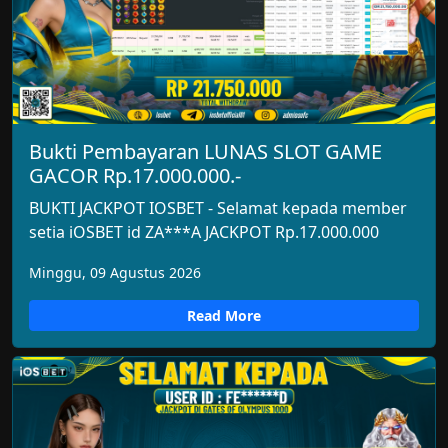
Bukti Pembayaran LUNAS SLOT GAME
GACOR Rp.17.000.000.-
BUKTI JACKPOT IOSBET - Selamat kepada member
setia iOSBET id ZA***A JACKPOT Rp.17.000.000
Minggu, 09 Agustus 2026
Read More