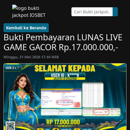
Kembali ke Beranda
Bukti Pembayaran LUNAS LIVE
GAME GACOR Rp.17.000.000,-
Minggu, 31 Mei 2026 17:44 WIB