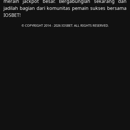
meraih jackpot besar. Bergabunglah sekarang dan
jadilah bagian dari komunitas pemain sukses bersama
IOSBET!
© COPYRIGHT 2014 - 2026 IOSBET. ALL RIGHTS RESERVED.