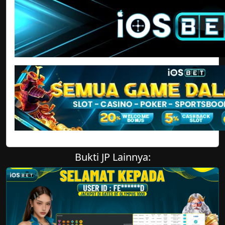
Bukti JP Lainnya: