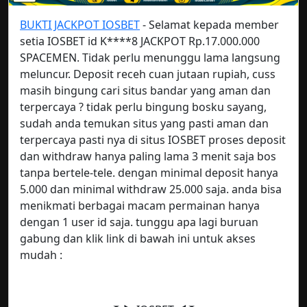
BUKTI JACKPOT IOSBET
- Selamat kepada member
setia IOSBET id K****8 JACKPOT Rp.17.000.000
SPACEMEN. Tidak perlu menunggu lama langsung
meluncur. Deposit receh cuan jutaan rupiah, cuss
masih bingung cari situs bandar yang aman dan
terpercaya ? tidak perlu bingung bosku sayang,
sudah anda temukan situs yang pasti aman dan
terpercaya pasti nya di situs IOSBET proses deposit
dan withdraw hanya paling lama 3 menit saja bos
tanpa bertele-tele. dengan minimal deposit hanya
5.000 dan minimal withdraw 25.000 saja. anda bisa
menikmati berbagai macam permainan hanya
dengan 1 user id saja. tunggu apa lagi buruan
gabung dan klik link di bawah ini untuk akses
mudah :