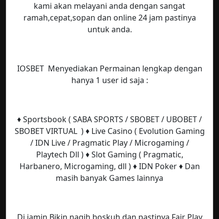
kami akan melayani anda dengan sangat
ramah,cepat,sopan dan online 24 jam pastinya
untuk anda.
IOSBET Menyediakan Permainan lengkap dengan
hanya 1 user id saja :
♦️ Sportsbook ( SABA SPORTS / SBOBET / UBOBET /
SBOBET VIRTUAL ) ♦️ Live Casino ( Evolution Gaming
/ IDN Live / Pragmatic Play / Microgaming /
Playtech Dll ) ♦️ Slot Gaming ( Pragmatic,
Harbanero, Microgaming, dll ) ♦️ IDN Poker ♦️ Dan
masih banyak Games lainnya
Di jamin Bikin nagih boskuh dan pastinya Fair Play