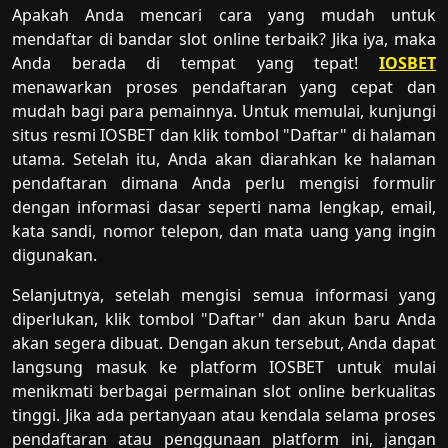
Apakah Anda mencari cara yang mudah untuk
mendaftar di bandar slot online terbaik? Jika iya, maka
Anda berada di tempat yang tepat!
IOSBET
menawarkan proses pendaftaran yang cepat dan
mudah bagi para pemainnya. Untuk memulai, kunjungi
situs resmi IOSBET dan klik tombol "Daftar" di halaman
utama. Setelah itu, Anda akan diarahkan ke halaman
pendaftaran dimana Anda perlu mengisi formulir
dengan informasi dasar seperti nama lengkap, email,
kata sandi, nomor telepon, dan mata uang yang ingin
digunakan.
Selanjutnya, setelah mengisi semua informasi yang
diperlukan, klik tombol "Daftar" dan akun baru Anda
akan segera dibuat. Dengan akun tersebut, Anda dapat
langsung masuk ke platform IOSBET untuk mulai
menikmati berbagai permainan slot online berkualitas
tinggi. Jika ada pertanyaan atau kendala selama proses
pendaftaran atau penggunaan platform ini, jangan