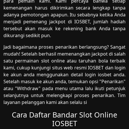
para pemain kami. Kami percaya bahwa setiap
kemenangan harus dikirimkan secara lengkap tanpa
adanya pemotongan apapun. Itu sebabnya ketika Anda
menjadi pemenang jackpot di IOSBET, jumlah hadiah
tersebut akan masuk ke rekening bank Anda tanpa
dikurangi sedikit pun.
Jadi bagaimana proses penarikan berlangsung? Sangat
mudah! Setelah berhasil memenangkan jackpot di salah
satu permainan slot online atau taruhan bola terbaik
kami, cukup kunjungi situs web resmi IOSBET dan login
ke akun anda menggunakan detail login iosbet anda.
Setelah masuk ke akun anda, temukan opsi "Penarikan"
atau "Withdraw" pada menu utama lalu ikuti petunjuk
selanjutnya untuk melengkapi proses penarikan. Tim
layanan pelanggan kami akan selalu si
Cara Daftar Bandar Slot Online
IOSBET