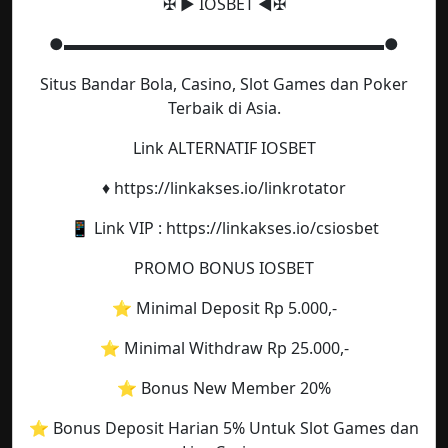
✠ ► IOSBET ◄✠
●▬▬▬▬▬▬▬▬▬▬▬▬▬▬▬▬▬▬▬▬●
Situs Bandar Bola, Casino, Slot Games dan Poker
Terbaik di Asia.
Link ALTERNATIF IOSBET
♦️ https://linkakses.io/linkrotator
📱 Link VIP : https://linkakses.io/csiosbet
PROMO BONUS IOSBET
⭐️ Minimal Deposit Rp 5.000,-
⭐️ Minimal Withdraw Rp 25.000,-
⭐️ Bonus New Member 20%
⭐️ Bonus Deposit Harian 5% Untuk Slot Games dan