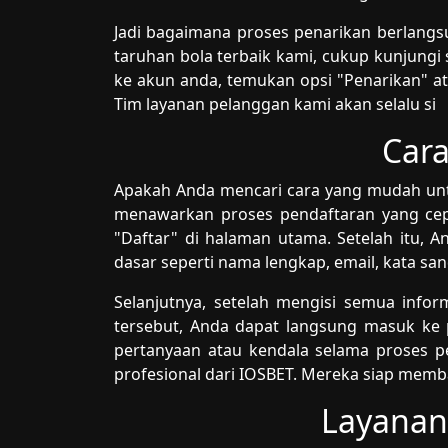
Jadi bagaimana proses penarikan berlangs
taruhan bola terbaik kami, cukup kunjungi
ke akun anda, temukan opsi "Penarikan" at
Tim layanan pelanggan kami akan selalu si
Cara
Apakah Anda mencari cara yang mudah untuk
menawarkan proses pendaftaran yang cep
"Daftar" di halaman utama. Setelah itu, 
dasar seperti nama lengkap, email, kata sa
Selanjutnya, setelah mengisi semua info
tersebut, Anda dapat langsung masuk ke p
pertanyaan atau kendala selama proses p
profesional dari IOSBET. Mereka siap memban
Layanan