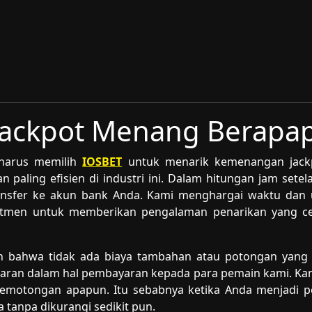
 Jackpot Menang Berapap
 harus memilih
IOSBET
untuk menarik kemenangan jackp
 paling efisien di industri ini. Dalam hitungan jam se
ansfer ke akun bank Anda. Kami menghargai waktu dan 
itmen untuk memberikan pengalaman penarikan yang ce
lah bahwa tidak ada biaya tambahan atau potongan yan
sparan dalam hal pembayaran kepada para pemain kami. K
pemotongan apapun. Itu sebabnya ketika Anda menjadi p
 tanpa dikurangi sedikit pun.