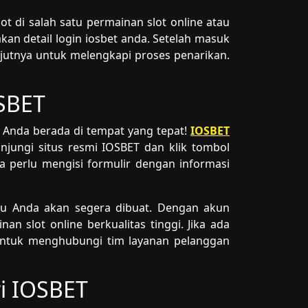
 di salah satu permainan slot online atau
an detail login iosbet anda. Setelah masuk
njutnya untuk melengkapi proses penarikan.
OSBET
a Anda berada di tempat yang tepat!
IOSBET
ungi situs resmi IOSBET dan klik tombol
a perlu mengisi formulir dengan informasi
aru Anda akan segera dibuat. Dengan akun
 slot online berkualitas tinggi. Jika ada
 untuk menghubungi tim layanan pelanggan
i IOSBET