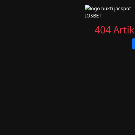
404 Arti