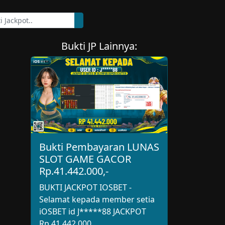
Bukti JP Lainnya:
Bukti Pembayaran LUNAS
SLOT GAME GACOR
Rp.41.442.000,-
BUKTI JACKPOT IOSBET -
Selamat kepada member setia
iOSBET id J*****88 JACKPOT
Rp.41.442.000