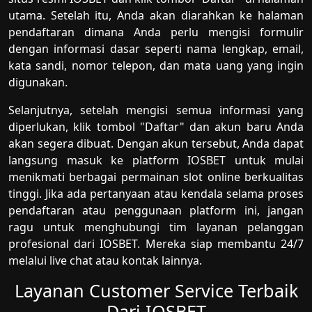
utama. Setelah itu, Anda akan diarahkan ke halaman
pendaftaran dimana Anda perlu mengisi formulir
dengan informasi dasar seperti nama lengkap, email,
kata sandi, nomor telepon, dan mata uang yang ingin
digunakan.
Selanjutnya, setelah mengisi semua informasi yang
diperlukan, klik tombol "Daftar" dan akun baru Anda
akan segera dibuat. Dengan akun tersebut, Anda dapat
langsung masuk ke platform IOSBET untuk mulai
menikmati berbagai permainan slot online berkualitas
tinggi. Jika ada pertanyaan atau kendala selama proses
pendaftaran atau penggunaan platform ini, jangan
ragu untuk menghubungi tim layanan pelanggan
profesional dari IOSBET. Mereka siap membantu 24/7
melalui live chat atau kontak lainnya.
Layanan Customer Service Terbaik
Dari IOSBET