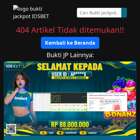
404 Artikel Tidak ditemukan!!
Kembali ke Beranda
Bukti JP Lainnya: