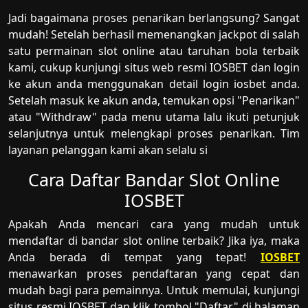
Jadi bagaimana proses penarikan berlangsung? Sangat
mudah! Setelah berhasil memenangkan jackpot di salah
satu permainan slot online atau taruhan bola terbaik
kami, cukup kunjungi situs web resmi IOSBET dan login
ke akun anda menggunakan detail login iosbet anda.
Setelah masuk ke akun anda, temukan opsi "Penarikan"
atau "Withdraw" pada menu utama lalu ikuti petunjuk
selanjutnya untuk melengkapi proses penarikan. Tim
layanan pelanggan kami akan selalu si
Cara Daftar Bandar Slot Online
IOSBET
Apakah Anda mencari cara yang mudah untuk
mendaftar di bandar slot online terbaik? Jika iya, maka
Anda berada di tempat yang tepat!
IOSBET
menawarkan proses pendaftaran yang cepat dan
mudah bagi para pemainnya. Untuk memulai, kunjungi
situs resmi IOSBET dan klik tombol "Daftar" di halaman