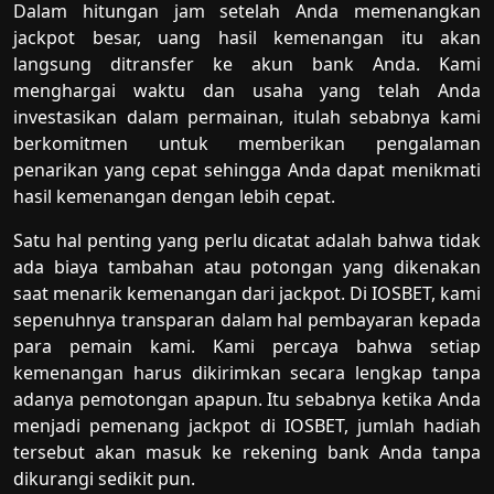
Dalam hitungan jam setelah Anda memenangkan
jackpot besar, uang hasil kemenangan itu akan
langsung ditransfer ke akun bank Anda. Kami
menghargai waktu dan usaha yang telah Anda
investasikan dalam permainan, itulah sebabnya kami
berkomitmen untuk memberikan pengalaman
penarikan yang cepat sehingga Anda dapat menikmati
hasil kemenangan dengan lebih cepat.
Satu hal penting yang perlu dicatat adalah bahwa tidak
ada biaya tambahan atau potongan yang dikenakan
saat menarik kemenangan dari jackpot. Di IOSBET, kami
sepenuhnya transparan dalam hal pembayaran kepada
para pemain kami. Kami percaya bahwa setiap
kemenangan harus dikirimkan secara lengkap tanpa
adanya pemotongan apapun. Itu sebabnya ketika Anda
menjadi pemenang jackpot di IOSBET, jumlah hadiah
tersebut akan masuk ke rekening bank Anda tanpa
dikurangi sedikit pun.