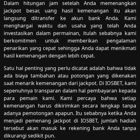
Dalam hitungan jam setelah Anda memenangkan
jackpot besar, uang hasil kemenangan itu akan
langsung ditransfer ke akun bank Anda. Kami
menghargai waktu dan usaha yang telah Anda
investasikan dalam permainan, itulah sebabnya kami
berkomitmen untuk memberikan pengalaman
penarikan yang cepat sehingga Anda dapat menikmati
hasil kemenangan dengan lebih cepat.
Satu hal penting yang perlu dicatat adalah bahwa tidak
ada biaya tambahan atau potongan yang dikenakan
saat menarik kemenangan dari jackpot. Di IOSBET, kami
sepenuhnya transparan dalam hal pembayaran kepada
para pemain kami. Kami percaya bahwa setiap
kemenangan harus dikirimkan secara lengkap tanpa
adanya pemotongan apapun. Itu sebabnya ketika Anda
menjadi pemenang jackpot di IOSBET, jumlah hadiah
tersebut akan masuk ke rekening bank Anda tanpa
dikurangi sedikit pun.