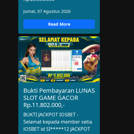
Jumat, 07 Agustus 2026
Read More
Bukti Pembayaran LUNAS
SLOT GAME GACOR
Rp.11.802.000,-
BUKTI JACKPOT IOSBET -
Selamat kepada member setia
iOSBET id SI*****12 JACKPOT