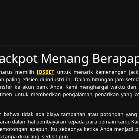
 Jackpot Menang Berapap
 harus memilih
IOSBET
untuk menarik kemenangan jackp
 paling efisien di industri ini. Dalam hitungan jam se
ansfer ke akun bank Anda. Kami menghargai waktu dan 
itmen untuk memberikan pengalaman penarikan yang ce
lah bahwa tidak ada biaya tambahan atau potongan yan
sparan dalam hal pembayaran kepada para pemain kami. K
pemotongan apapun. Itu sebabnya ketika Anda menjadi p
 tanpa dikurangi sedikit pun.