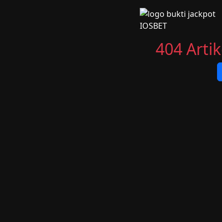
404 Arti