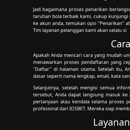
Jadi bagaimana proses penarikan berlangs
taruhan bola terbaik kami, cukup kunjungi
ke akun anda, temukan opsi "Penarikan" at
Tim layanan pelanggan kami akan selalu si
Cara
Apakah Anda mencari cara yang mudah untuk
menawarkan proses pendaftaran yang cep
"Daftar" di halaman utama. Setelah itu, 
dasar seperti nama lengkap, email, kata sa
Selanjutnya, setelah mengisi semua info
tersebut, Anda dapat langsung masuk ke p
pertanyaan atau kendala selama proses p
profesional dari IOSBET. Mereka siap memban
Layanan