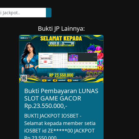
Bukti JP Lainnya:
Bukti Pembayaran LUNAS
SLOT GAME GACOR
Rp.23.550.000,-
BUKTI JACKPOT IOSBET -
Selamat kepada member setia
iOSBET id ZE*****00 JACKPOT
Rp.23.550.000