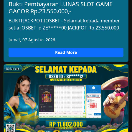
Bukti Pembayaran LUNAS SLOT GAME
GACOR Rp.23.550.000,-
BUKTI JACKPOT IOSBET - Selamat kepada member
setia iOSBET id ZE*****00 JACKPOT Rp.23.550.000
Jumat, 07 Agustus 2026
Read More