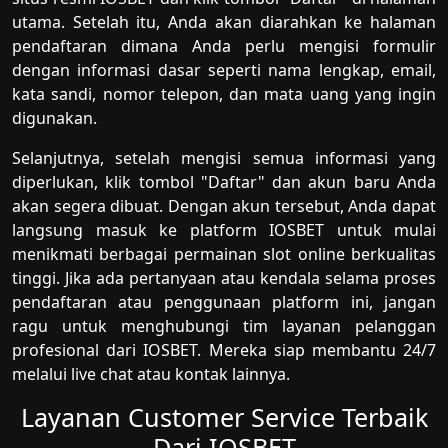
utama. Setelah itu, Anda akan diarahkan ke halaman
pendaftaran dimana Anda perlu mengisi formulir
dengan informasi dasar seperti nama lengkap, email,
kata sandi, nomor telepon, dan mata uang yang ingin
digunakan.
Selanjutnya, setelah mengisi semua informasi yang
diperlukan, klik tombol "Daftar" dan akun baru Anda
akan segera dibuat. Dengan akun tersebut, Anda dapat
langsung masuk ke platform IOSBET untuk mulai
menikmati berbagai permainan slot online berkualitas
tinggi. Jika ada pertanyaan atau kendala selama proses
pendaftaran atau penggunaan platform ini, jangan
ragu untuk menghubungi tim layanan pelanggan
profesional dari IOSBET. Mereka siap membantu 24/7
melalui live chat atau kontak lainnya.
Layanan Customer Service Terbaik
Dari IOSBET