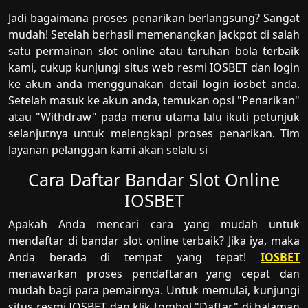
Jadi bagaimana proses penarikan berlangsung? Sangat
mudah! Setelah berhasil memenangkan jackpot di salah
satu permainan slot online atau taruhan bola terbaik
kami, cukup kunjungi situs web resmi IOSBET dan login
ke akun anda menggunakan detail login iosbet anda.
Setelah masuk ke akun anda, temukan opsi "Penarikan"
atau "Withdraw" pada menu utama lalu ikuti petunjuk
selanjutnya untuk melengkapi proses penarikan. Tim
layanan pelanggan kami akan selalu si
Cara Daftar Bandar Slot Online
IOSBET
Apakah Anda mencari cara yang mudah untuk
mendaftar di bandar slot online terbaik? Jika iya, maka
Anda berada di tempat yang tepat!
IOSBET
menawarkan proses pendaftaran yang cepat dan
mudah bagi para pemainnya. Untuk memulai, kunjungi
situs resmi IOSBET dan klik tombol "Daftar" di halaman