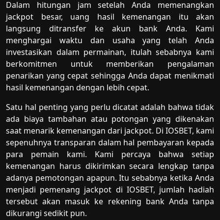
Dalam hitungan jam setelah Anda memenangkan
jackpot besar, uang hasil kemenangan itu akan
langsung ditransfer ke akun bank Anda. Kami
menghargai waktu dan usaha yang telah Anda
investasikan dalam permainan, itulah sebabnya kami
berkomitmen untuk memberikan pengalaman
penarikan yang cepat sehingga Anda dapat menikmati
hasil kemenangan dengan lebih cepat.
Satu hal penting yang perlu dicatat adalah bahwa tidak
ada biaya tambahan atau potongan yang dikenakan
saat menarik kemenangan dari jackpot. Di IOSBET, kami
sepenuhnya transparan dalam hal pembayaran kepada
para pemain kami. Kami percaya bahwa setiap
kemenangan harus dikirimkan secara lengkap tanpa
adanya pemotongan apapun. Itu sebabnya ketika Anda
menjadi pemenang jackpot di IOSBET, jumlah hadiah
tersebut akan masuk ke rekening bank Anda tanpa
dikurangi sedikit pun.