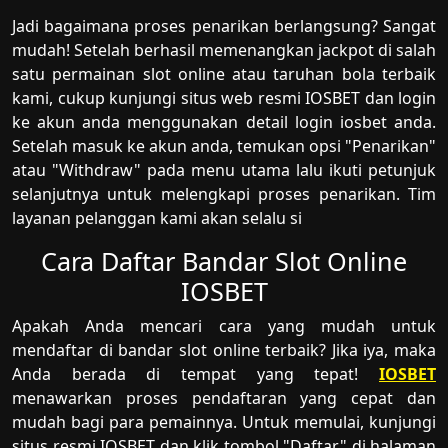
Jadi bagaimana proses penarikan berlangsung? Sangat
mudah! Setelah berhasil memenangkan jackpot di salah
satu permainan slot online atau taruhan bola terbaik
kami, cukup kunjungi situs web resmi IOSBET dan login
ke akun anda menggunakan detail login iosbet anda.
Setelah masuk ke akun anda, temukan opsi "Penarikan"
atau "Withdraw" pada menu utama lalu ikuti petunjuk
selanjutnya untuk melengkapi proses penarikan. Tim
layanan pelanggan kami akan selalu si
Cara Daftar Bandar Slot Online
IOSBET
Apakah Anda mencari cara yang mudah untuk
mendaftar di bandar slot online terbaik? Jika iya, maka
Anda berada di tempat yang tepat!
IOSBET
menawarkan proses pendaftaran yang cepat dan
mudah bagi para pemainnya. Untuk memulai, kunjungi
situs resmi IOSBET dan klik tombol "Daftar" di halaman