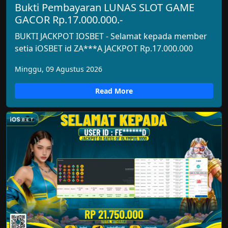
Bukti Pembayaran LUNAS SLOT GAME
GACOR Rp.17.000.000.-
BUKTI JACKPOT IOSBET - Selamat kepada member
setia iOSBET id ZA***A JACKPOT Rp.17.000.000
Minggu, 09 Agustus 2026
Read More