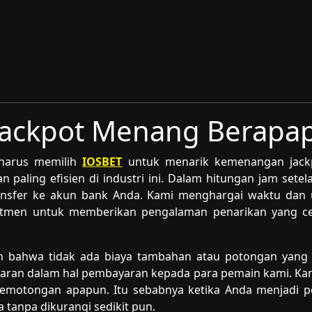
 Jackpot Menang Berapap
 harus memilih
IOSBET
untuk menarik kemenangan jackp
 paling efisien di industri ini. Dalam hitungan jam se
ansfer ke akun bank Anda. Kami menghargai waktu dan 
itmen untuk memberikan pengalaman penarikan yang ce
lah bahwa tidak ada biaya tambahan atau potongan yan
sparan dalam hal pembayaran kepada para pemain kami. K
pemotongan apapun. Itu sebabnya ketika Anda menjadi p
 tanpa dikurangi sedikit pun.