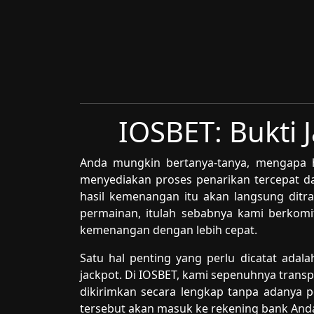
IOSBET: Bukti
Anda mungkin bertanya-tanya, mengapa
menyediakan proses penarikan tercepat dan
hasil kemenangan itu akan langsung ditr
permainan, itulah sebabnya kami berkom
kemenangan dengan lebih cepat.
Satu hal penting yang perlu dicatat ada
jackpot. Di IOSBET, kami sepenuhnya tran
dikirimkan secara lengkap tanpa adanya 
tersebut akan masuk ke rekening bank Anda