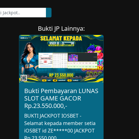
Bukti JP Lainnya:
Bukti Pembayaran LUNAS
SLOT GAME GACOR
Rp.23.550.000,-
BUKTI JACKPOT IOSBET -
Selamat kepada member setia
iOSBET id ZE*****00 JACKPOT
Rp.23.550.000