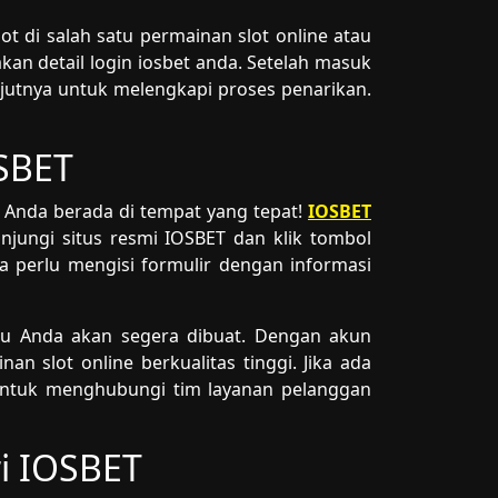
 di salah satu permainan slot online atau
an detail login iosbet anda. Setelah masuk
njutnya untuk melengkapi proses penarikan.
OSBET
a Anda berada di tempat yang tepat!
IOSBET
ungi situs resmi IOSBET dan klik tombol
a perlu mengisi formulir dengan informasi
aru Anda akan segera dibuat. Dengan akun
 slot online berkualitas tinggi. Jika ada
 untuk menghubungi tim layanan pelanggan
i IOSBET