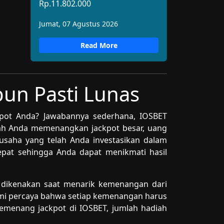
Rp.11.802.000
Jumat, 07 Agustus 2026
Read More
un Pasti Lunas
ot Anda? Jawabannya sederhana, IOSBET
telah Anda memenangkan jackpot besar, uang
usaha yang telah Anda investasikan dalam
pat sehingga Anda dapat menikmati hasil
g dikenakan saat menarik kemenangan dari
ami percaya bahwa setiap kemenangan harus
emenang jackpot di IOSBET, jumlah hadiah