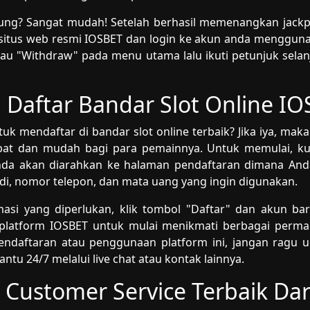
ung? Sangat mudah! Setelah berhasil memenangkan jackpot
 situs web resmi IOSBET dan login ke akun anda menggunak
au "Withdraw" pada menu utama lalu ikuti petunjuk sela
 Daftar Bandar Slot Online I
 mendaftar di bandar slot online terbaik? Jika iya, mak
at dan mudah bagi para pemainnya. Untuk memulai, kunj
Anda akan diarahkan ke halaman pendaftaran dimana And
ndi, nomor telepon, dan mata uang yang ingin digunakan.
rmasi yang diperlukan, klik tombol "Daftar" dan akun b
latform IOSBET untuk mulai menikmati berbagai permainan
endaftaran atau penggunaan platform ini, jangan ragu
tu 24/7 melalui live chat atau kontak lainnya.
 Customer Service Terbaik Dar