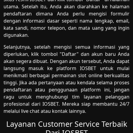
utama. Setelah itu, Anda akan diarahkan ke halaman
pendaftaran dimana Anda perlu mengisi formulir
dengan informasi dasar seperti nama lengkap, email,
kata sandi, nomor telepon, dan mata uang yang ingin
digunakan.
Selanjutnya, setelah mengisi semua informasi yang
diperlukan, klik tombol "Daftar" dan akun baru Anda
akan segera dibuat. Dengan akun tersebut, Anda dapat
langsung masuk ke platform IOSBET untuk mulai
menikmati berbagai permainan slot online berkualitas
tinggi. Jika ada pertanyaan atau kendala selama proses
pendaftaran atau penggunaan platform ini, jangan
ragu untuk menghubungi tim layanan pelanggan
profesional dari IOSBET. Mereka siap membantu 24/7
melalui live chat atau kontak lainnya.
Layanan Customer Service Terbaik
Dari IOSBET