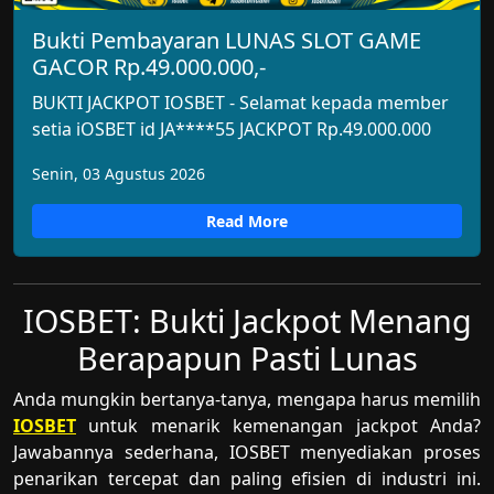
Bukti Pembayaran LUNAS SLOT GAME
GACOR Rp.49.000.000,-
BUKTI JACKPOT IOSBET - Selamat kepada member
setia iOSBET id JA****55 JACKPOT Rp.49.000.000
Senin, 03 Agustus 2026
Read More
IOSBET: Bukti Jackpot Menang
Berapapun Pasti Lunas
Anda mungkin bertanya-tanya, mengapa harus memilih
IOSBET
untuk menarik kemenangan jackpot Anda?
Jawabannya sederhana, IOSBET menyediakan proses
penarikan tercepat dan paling efisien di industri ini.