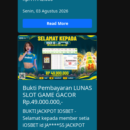
Senin, 03 Agustus 2026
Read More
Bukti Pembayaran LUNAS
SLOT GAME GACOR
Rp.49.000.000,-
BUKTI JACKPOT IOSBET -
Selamat kepada member setia
iOSBET id JA****55 JACKPOT