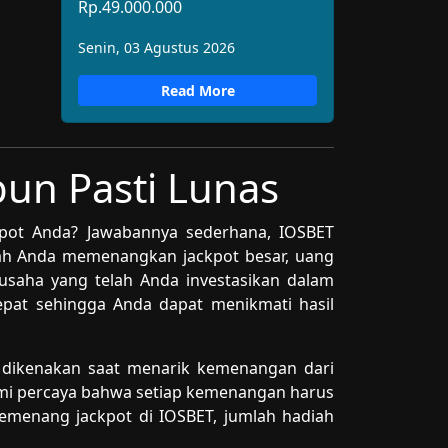
Rp.49.000.000
Senin, 03 Agustus 2026
Read More
un Pasti Lunas
ot Anda? Jawabannya sederhana, IOSBET
telah Anda memenangkan jackpot besar, uang
usaha yang telah Anda investasikan dalam
pat sehingga Anda dapat menikmati hasil
g dikenakan saat menarik kemenangan dari
ami percaya bahwa setiap kemenangan harus
emenang jackpot di IOSBET, jumlah hadiah