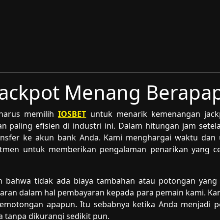
 Jackpot Menang Berapap
 harus memilih
IOSBET
untuk menarik kemenangan jackp
 paling efisien di industri ini. Dalam hitungan jam se
ansfer ke akun bank Anda. Kami menghargai waktu dan 
itmen untuk memberikan pengalaman penarikan yang ce
lah bahwa tidak ada biaya tambahan atau potongan yan
sparan dalam hal pembayaran kepada para pemain kami. K
pemotongan apapun. Itu sebabnya ketika Anda menjadi p
 tanpa dikurangi sedikit pun.