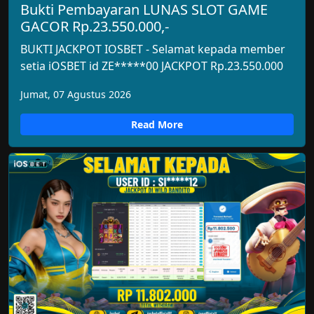
Bukti Pembayaran LUNAS SLOT GAME
GACOR Rp.23.550.000,-
BUKTI JACKPOT IOSBET - Selamat kepada member
setia iOSBET id ZE*****00 JACKPOT Rp.23.550.000
Jumat, 07 Agustus 2026
Read More