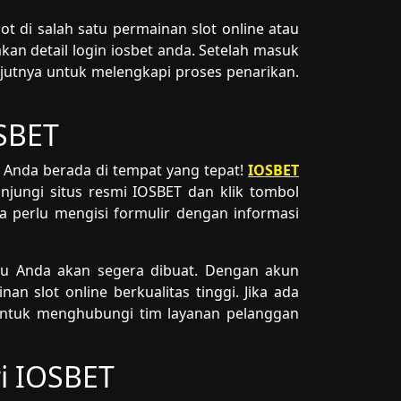
 di salah satu permainan slot online atau
an detail login iosbet anda. Setelah masuk
njutnya untuk melengkapi proses penarikan.
OSBET
a Anda berada di tempat yang tepat!
IOSBET
ungi situs resmi IOSBET dan klik tombol
a perlu mengisi formulir dengan informasi
aru Anda akan segera dibuat. Dengan akun
 slot online berkualitas tinggi. Jika ada
 untuk menghubungi tim layanan pelanggan
i IOSBET