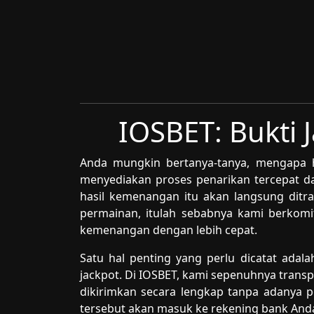
IOSBET: Bukti
Anda mungkin bertanya-tanya, mengapa
menyediakan proses penarikan tercepat dan
hasil kemenangan itu akan langsung ditr
permainan, itulah sebabnya kami berkom
kemenangan dengan lebih cepat.
Satu hal penting yang perlu dicatat ada
jackpot. Di IOSBET, kami sepenuhnya tran
dikirimkan secara lengkap tanpa adanya 
tersebut akan masuk ke rekening bank Anda