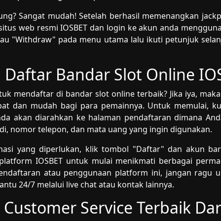
ung? Sangat mudah! Setelah berhasil memenangkan jackpot
 situs web resmi IOSBET dan login ke akun anda menggunak
au "Withdraw" pada menu utama lalu ikuti petunjuk sela
 Daftar Bandar Slot Online I
 mendaftar di bandar slot online terbaik? Jika iya, mak
at dan mudah bagi para pemainnya. Untuk memulai, kunj
Anda akan diarahkan ke halaman pendaftaran dimana And
ndi, nomor telepon, dan mata uang yang ingin digunakan.
rmasi yang diperlukan, klik tombol "Daftar" dan akun b
latform IOSBET untuk mulai menikmati berbagai permainan
endaftaran atau penggunaan platform ini, jangan ragu
tu 24/7 melalui live chat atau kontak lainnya.
 Customer Service Terbaik Dar