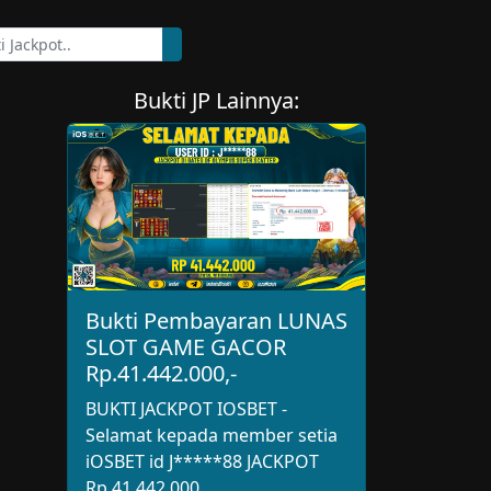
Bukti JP Lainnya:
Bukti Pembayaran LUNAS
SLOT GAME GACOR
Rp.41.442.000,-
BUKTI JACKPOT IOSBET -
Selamat kepada member setia
iOSBET id J*****88 JACKPOT
Rp.41.442.000