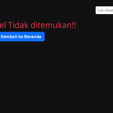
kel Tidak ditemukan!!
Kembali ke Beranda