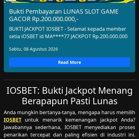
Bukti Pembayaran LUNAS SLOT GAME
GACOR Rp.200.000.000,-
BUKTI JACKPOT IOSBET - Selamat kepada member
setia iOSBET id MA****77 JACKPOT Rp.200.000.000
Sabtu, 08 Agustus 2026
Read More
IOSBET: Bukti Jackpot Menang
Berapapun Pasti Lunas
Anda mungkin bertanya-tanya, mengapa harus memilih
IOSBET
untuk menarik kemenangan jackpot Anda?
Jawabannya sederhana, IOSBET menyediakan proses
penarikan tercepat dan paling efisien di industri ini.