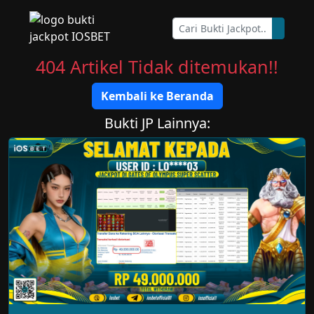
404 Artikel Tidak ditemukan!!
Kembali ke Beranda
Bukti JP Lainnya: