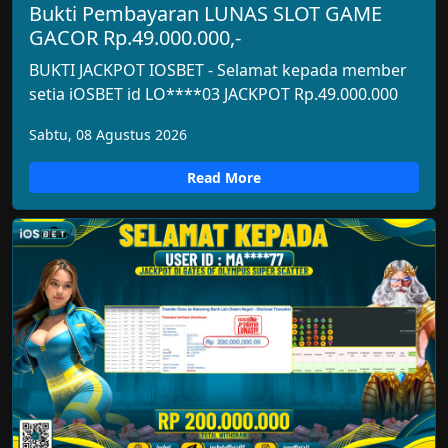
Bukti Pembayaran LUNAS SLOT GAME
GACOR Rp.49.000.000,-
BUKTI JACKPOT IOSBET - Selamat kepada member
setia iOSBET id LO****03 JACKPOT Rp.49.000.000
Sabtu, 08 Agustus 2026
Read More