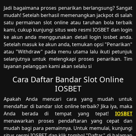
Jadi bagaimana proses penarikan berlangsung? Sangat
mudah! Setelah berhasil memenangkan jackpot di salah
satu permainan slot online atau taruhan bola terbaik
kami, cukup kunjungi situs web resmi IOSBET dan login
ke akun anda menggunakan detail login iosbet anda.
Setelah masuk ke akun anda, temukan opsi "Penarikan"
atau "Withdraw" pada menu utama lalu ikuti petunjuk
selanjutnya untuk melengkapi proses penarikan. Tim
layanan pelanggan kami akan selalu si
Cara Daftar Bandar Slot Online
IOSBET
Apakah Anda mencari cara yang mudah untuk
mendaftar di bandar slot online terbaik? Jika iya, maka
Anda berada di tempat yang tepat!
IOSBET
menawarkan proses pendaftaran yang cepat dan
mudah bagi para pemainnya. Untuk memulai, kunjungi
situs resmi IOSBET dan klik tombol "Daftar" di halaman