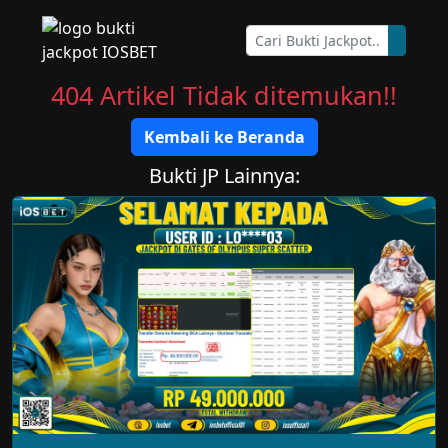
404 Artikel Tidak ditemukan!!
Kembali ke Beranda
Bukti JP Lainnya: