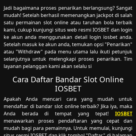
Jadi bagaimana proses penarikan berlangsung? Sangat
mudah! Setelah berhasil memenangkan jackpot di salah
satu permainan slot online atau taruhan bola terbaik
kami, cukup kunjungi situs web resmi IOSBET dan login
ke akun anda menggunakan detail login iosbet anda.
Setelah masuk ke akun anda, temukan opsi "Penarikan"
atau "Withdraw" pada menu utama lalu ikuti petunjuk
selanjutnya untuk melengkapi proses penarikan. Tim
layanan pelanggan kami akan selalu si
Cara Daftar Bandar Slot Online
IOSBET
Apakah Anda mencari cara yang mudah untuk
mendaftar di bandar slot online terbaik? Jika iya, maka
Anda berada di tempat yang tepat!
IOSBET
menawarkan proses pendaftaran yang cepat dan
mudah bagi para pemainnya. Untuk memulai, kunjungi
situs resmi IOSBET dan klik tombol "Daftar" di halaman