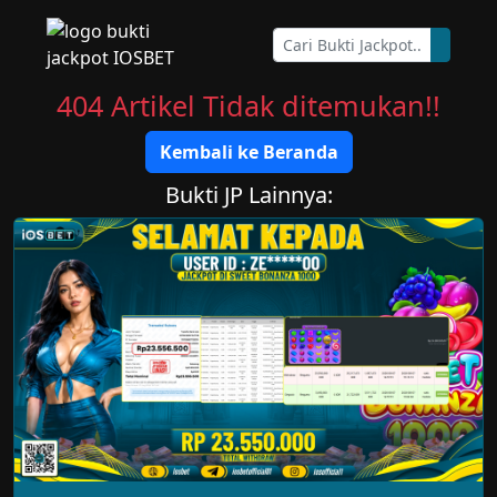
404 Artikel Tidak ditemukan!!
Kembali ke Beranda
Bukti JP Lainnya: