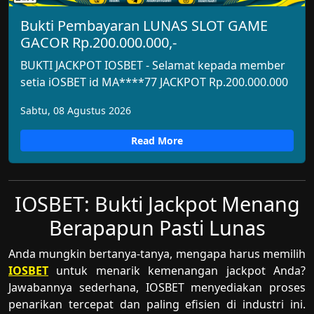
Bukti Pembayaran LUNAS SLOT GAME
GACOR Rp.200.000.000,-
BUKTI JACKPOT IOSBET - Selamat kepada member
setia iOSBET id MA****77 JACKPOT Rp.200.000.000
Sabtu, 08 Agustus 2026
Read More
IOSBET: Bukti Jackpot Menang
Berapapun Pasti Lunas
Anda mungkin bertanya-tanya, mengapa harus memilih
IOSBET
untuk menarik kemenangan jackpot Anda?
Jawabannya sederhana, IOSBET menyediakan proses
penarikan tercepat dan paling efisien di industri ini.