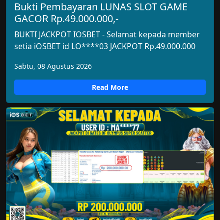
Bukti Pembayaran LUNAS SLOT GAME
GACOR Rp.49.000.000,-
BUKTI JACKPOT IOSBET - Selamat kepada member
setia iOSBET id LO****03 JACKPOT Rp.49.000.000
Sabtu, 08 Agustus 2026
Read More