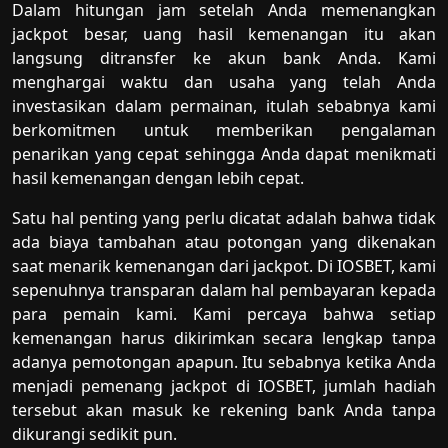
Dalam hitungan jam setelah Anda memenangkan
jackpot besar, uang hasil kemenangan itu akan
langsung ditransfer ke akun bank Anda. Kami
menghargai waktu dan usaha yang telah Anda
investasikan dalam permainan, itulah sebabnya kami
berkomitmen untuk memberikan pengalaman
penarikan yang cepat sehingga Anda dapat menikmati
hasil kemenangan dengan lebih cepat.
Satu hal penting yang perlu dicatat adalah bahwa tidak
ada biaya tambahan atau potongan yang dikenakan
saat menarik kemenangan dari jackpot. Di IOSBET, kami
sepenuhnya transparan dalam hal pembayaran kepada
para pemain kami. Kami percaya bahwa setiap
kemenangan harus dikirimkan secara lengkap tanpa
adanya pemotongan apapun. Itu sebabnya ketika Anda
menjadi pemenang jackpot di IOSBET, jumlah hadiah
tersebut akan masuk ke rekening bank Anda tanpa
dikurangi sedikit pun.