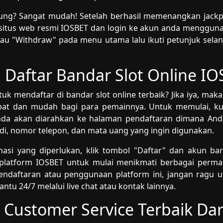
ung? Sangat mudah! Setelah berhasil memenangkan jackpot
 situs web resmi IOSBET dan login ke akun anda menggunak
au "Withdraw" pada menu utama lalu ikuti petunjuk sela
 Daftar Bandar Slot Online I
 mendaftar di bandar slot online terbaik? Jika iya, mak
at dan mudah bagi para pemainnya. Untuk memulai, kunj
Anda akan diarahkan ke halaman pendaftaran dimana And
ndi, nomor telepon, dan mata uang yang ingin digunakan.
rmasi yang diperlukan, klik tombol "Daftar" dan akun b
latform IOSBET untuk mulai menikmati berbagai permainan
endaftaran atau penggunaan platform ini, jangan ragu
tu 24/7 melalui live chat atau kontak lainnya.
 Customer Service Terbaik Dar