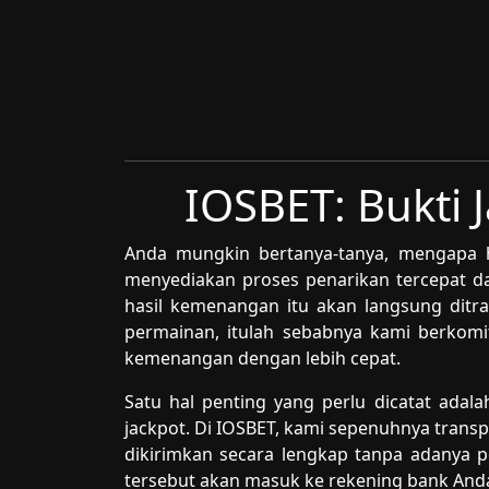
IOSBET: Bukti
Anda mungkin bertanya-tanya, mengapa
menyediakan proses penarikan tercepat dan
hasil kemenangan itu akan langsung ditr
permainan, itulah sebabnya kami berkom
kemenangan dengan lebih cepat.
Satu hal penting yang perlu dicatat ada
jackpot. Di IOSBET, kami sepenuhnya tran
dikirimkan secara lengkap tanpa adanya 
tersebut akan masuk ke rekening bank Anda