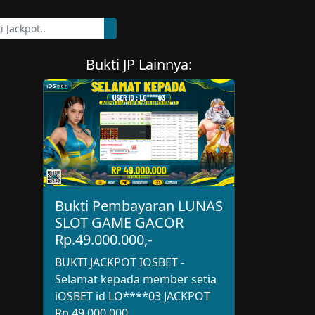
Bukti JP Lainnya:
Bukti Pembayaran LUNAS
SLOT GAME GACOR
Rp.49.000.000,-
BUKTI JACKPOT IOSBET -
Selamat kepada member setia
iOSBET id LO****03 JACKPOT
Rp.49.000.000