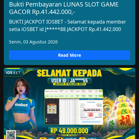
Bukti Pembayaran LUNAS SLOT GAME
GACOR Rp.41.442.000,-
BUKTI JACKPOT IOSBET - Selamat kepada member
setia iOSBET id J*****88 JACKPOT Rp.41.442.000
Senin, 03 Agustus 2026
Read More