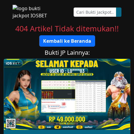
404 Artikel Tidak ditemukan!!
Kembali ke Beranda
Bukti JP Lainnya: