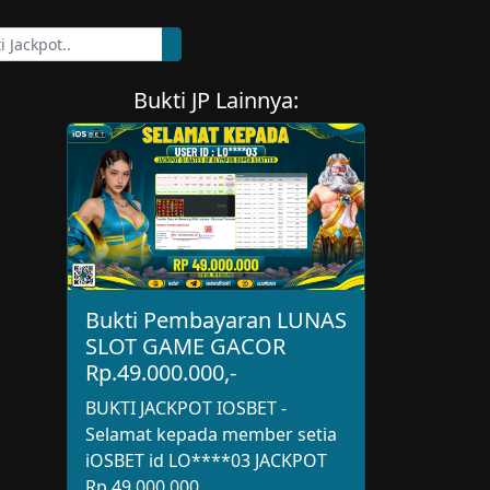
Bukti JP Lainnya:
Bukti Pembayaran LUNAS
SLOT GAME GACOR
Rp.49.000.000,-
BUKTI JACKPOT IOSBET -
Selamat kepada member setia
iOSBET id LO****03 JACKPOT
Rp.49.000.000