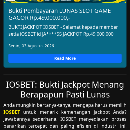
Bukti Pembayaran LUNAS SLOT GAME
GACOR Rp.49.000.000,-
BUKTI JACKPOT IOSBET - Selamat kepada member
setia iOSBET id JA****55 JACKPOT Rp.49.000.000
Senin, 03 Agustus 2026
Read More
IOSBET: Bukti Jackpot Menang
Berapapun Pasti Lunas
Anda mungkin bertanya-tanya, mengapa harus memilih
IOSBET
untuk menarik kemenangan jackpot Anda?
Jawabannya sederhana, IOSBET menyediakan proses
penarikan tercepat dan paling efisien di industri ini.