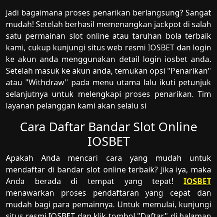
Jadi bagaimana proses penarikan berlangsung? Sangat
mudah! Setelah berhasil memenangkan jackpot di salah
satu permainan slot online atau taruhan bola terbaik
kami, cukup kunjungi situs web resmi IOSBET dan login
ke akun anda menggunakan detail login iosbet anda.
Setelah masuk ke akun anda, temukan opsi "Penarikan"
atau "Withdraw" pada menu utama lalu ikuti petunjuk
selanjutnya untuk melengkapi proses penarikan. Tim
layanan pelanggan kami akan selalu si
Cara Daftar Bandar Slot Online
IOSBET
Apakah Anda mencari cara yang mudah untuk
mendaftar di bandar slot online terbaik? Jika iya, maka
Anda berada di tempat yang tepat!
IOSBET
menawarkan proses pendaftaran yang cepat dan
mudah bagi para pemainnya. Untuk memulai, kunjungi
situs resmi IOSBET dan klik tombol "Daftar" di halaman