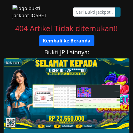
404 Artikel Tidak ditemukan!!
Kembali ke Beranda
Bukti JP Lainnya: