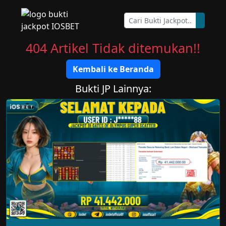
404 Artikel Tidak ditemukan!!
Kembali ke Beranda
Bukti JP Lainnya: