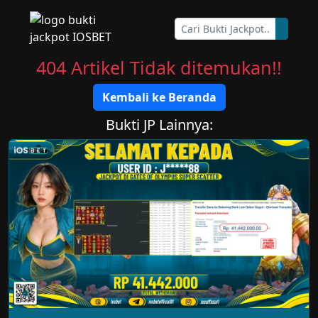
404 Artikel Tidak ditemukan!!
Kembali ke Beranda
Bukti JP Lainnya: