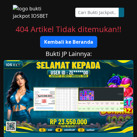
404 Artikel Tidak ditemukan!!
Kembali ke Beranda
Bukti JP Lainnya: