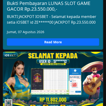
Bukti Pembayaran LUNAS SLOT GAME
GACOR Rp.23.550.000,-
BUKTI JACKPOT IOSBET - Selamat kepada member
setia iOSBET id ZE*****00 JACKPOT Rp.23.550.000
Jumat, 07 Agustus 2026
Read More