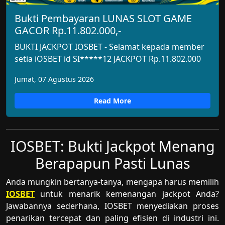
Bukti Pembayaran LUNAS SLOT GAME
GACOR Rp.11.802.000,-
BUKTI JACKPOT IOSBET - Selamat kepada member
setia iOSBET id SI*****12 JACKPOT Rp.11.802.000
Jumat, 07 Agustus 2026
Read More
IOSBET: Bukti Jackpot Menang
Berapapun Pasti Lunas
Anda mungkin bertanya-tanya, mengapa harus memilih
IOSBET
untuk menarik kemenangan jackpot Anda?
Jawabannya sederhana, IOSBET menyediakan proses
penarikan tercepat dan paling efisien di industri ini.