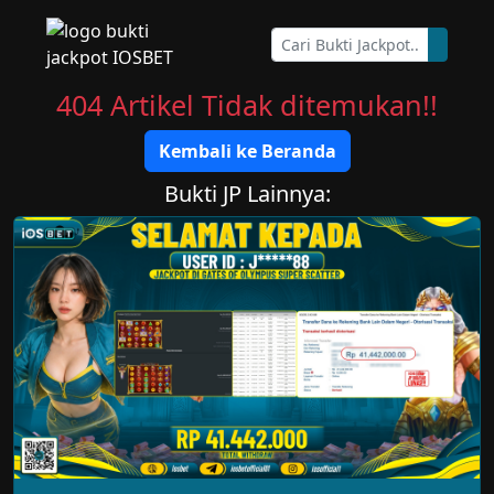
404 Artikel Tidak ditemukan!!
Kembali ke Beranda
Bukti JP Lainnya: