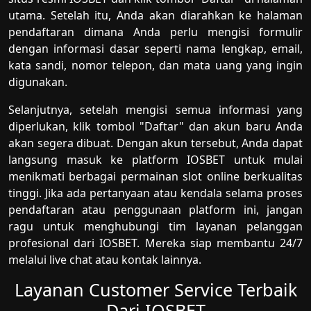
utama. Setelah itu, Anda akan diarahkan ke halaman
pendaftaran dimana Anda perlu mengisi formulir
dengan informasi dasar seperti nama lengkap, email,
kata sandi, nomor telepon, dan mata uang yang ingin
digunakan.
Selanjutnya, setelah mengisi semua informasi yang
diperlukan, klik tombol "Daftar" dan akun baru Anda
akan segera dibuat. Dengan akun tersebut, Anda dapat
langsung masuk ke platform IOSBET untuk mulai
menikmati berbagai permainan slot online berkualitas
tinggi. Jika ada pertanyaan atau kendala selama proses
pendaftaran atau penggunaan platform ini, jangan
ragu untuk menghubungi tim layanan pelanggan
profesional dari IOSBET. Mereka siap membantu 24/7
melalui live chat atau kontak lainnya.
Layanan Customer Service Terbaik
Dari IOSBET