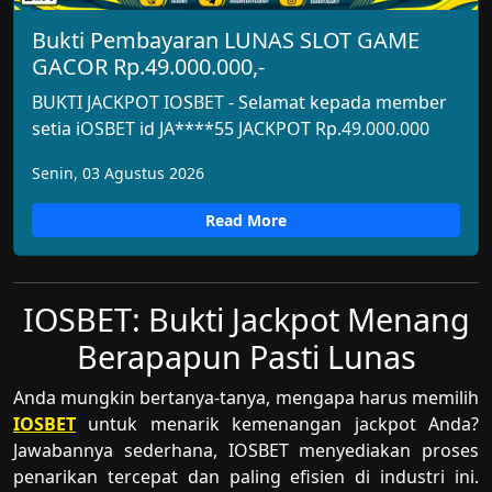
Bukti Pembayaran LUNAS SLOT GAME
GACOR Rp.49.000.000,-
BUKTI JACKPOT IOSBET - Selamat kepada member
setia iOSBET id JA****55 JACKPOT Rp.49.000.000
Senin, 03 Agustus 2026
Read More
IOSBET: Bukti Jackpot Menang
Berapapun Pasti Lunas
Anda mungkin bertanya-tanya, mengapa harus memilih
IOSBET
untuk menarik kemenangan jackpot Anda?
Jawabannya sederhana, IOSBET menyediakan proses
penarikan tercepat dan paling efisien di industri ini.