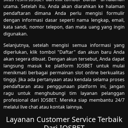
utama. Setelah itu, Anda akan diarahkan ke halaman
pendaftaran dimana Anda perlu mengisi formulir
dengan informasi dasar seperti nama lengkap, email,
kata sandi, nomor telepon, dan mata uang yang ingin
digunakan.
Selanjutnya, setelah mengisi semua informasi yang
diperlukan, klik tombol "Daftar" dan akun baru Anda
akan segera dibuat. Dengan akun tersebut, Anda dapat
langsung masuk ke platform IOSBET untuk mulai
menikmati berbagai permainan slot online berkualitas
tinggi. Jika ada pertanyaan atau kendala selama proses
pendaftaran atau penggunaan platform ini, jangan
ragu untuk menghubungi tim layanan pelanggan
profesional dari IOSBET. Mereka siap membantu 24/7
melalui live chat atau kontak lainnya.
Layanan Customer Service Terbaik
Dari IOSBET