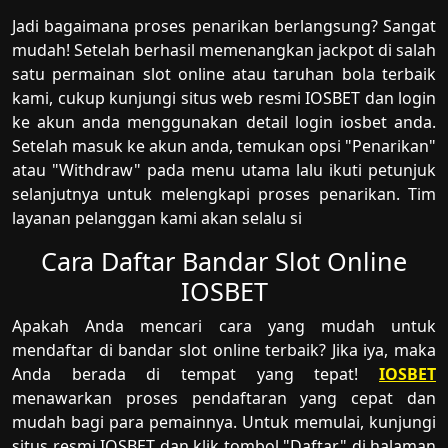
Jadi bagaimana proses penarikan berlangsung? Sangat
mudah! Setelah berhasil memenangkan jackpot di salah
satu permainan slot online atau taruhan bola terbaik
kami, cukup kunjungi situs web resmi IOSBET dan login
ke akun anda menggunakan detail login iosbet anda.
Setelah masuk ke akun anda, temukan opsi "Penarikan"
atau "Withdraw" pada menu utama lalu ikuti petunjuk
selanjutnya untuk melengkapi proses penarikan. Tim
layanan pelanggan kami akan selalu si
Cara Daftar Bandar Slot Online
IOSBET
Apakah Anda mencari cara yang mudah untuk
mendaftar di bandar slot online terbaik? Jika iya, maka
Anda berada di tempat yang tepat!
IOSBET
menawarkan proses pendaftaran yang cepat dan
mudah bagi para pemainnya. Untuk memulai, kunjungi
situs resmi IOSBET dan klik tombol "Daftar" di halaman