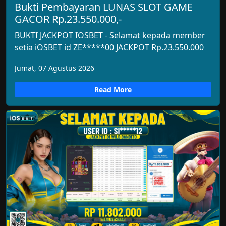
Bukti Pembayaran LUNAS SLOT GAME
GACOR Rp.23.550.000,-
BUKTI JACKPOT IOSBET - Selamat kepada member
setia iOSBET id ZE*****00 JACKPOT Rp.23.550.000
Jumat, 07 Agustus 2026
Read More