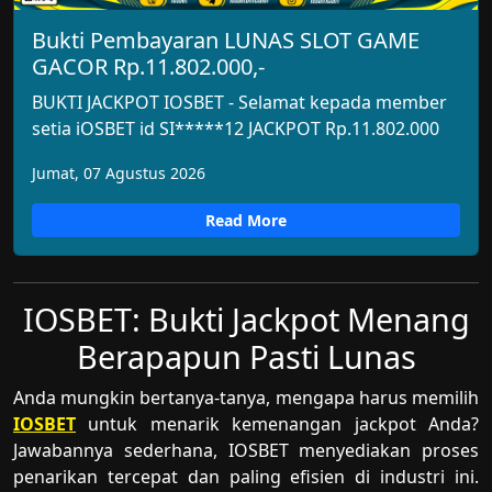
Bukti Pembayaran LUNAS SLOT GAME
GACOR Rp.11.802.000,-
BUKTI JACKPOT IOSBET - Selamat kepada member
setia iOSBET id SI*****12 JACKPOT Rp.11.802.000
Jumat, 07 Agustus 2026
Read More
IOSBET: Bukti Jackpot Menang
Berapapun Pasti Lunas
Anda mungkin bertanya-tanya, mengapa harus memilih
IOSBET
untuk menarik kemenangan jackpot Anda?
Jawabannya sederhana, IOSBET menyediakan proses
penarikan tercepat dan paling efisien di industri ini.