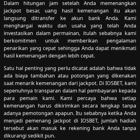
Dalam hitungan jam setelah Anda memenangkan
jackpot besar, uang hasil kemenangan itu akan
langsung ditransfer ke akun bank Anda. Kami
menghargai waktu dan usaha yang telah Anda
investasikan dalam permainan, itulah sebabnya kami
berkomitmen untuk memberikan pengalaman
penarikan yang cepat sehingga Anda dapat menikmati
hasil kemenangan dengan lebih cepat.
Satu hal penting yang perlu dicatat adalah bahwa tidak
ada biaya tambahan atau potongan yang dikenakan
saat menarik kemenangan dari jackpot. Di IOSBET, kami
sepenuhnya transparan dalam hal pembayaran kepada
para pemain kami. Kami percaya bahwa setiap
kemenangan harus dikirimkan secara lengkap tanpa
adanya pemotongan apapun. Itu sebabnya ketika Anda
menjadi pemenang jackpot di IOSBET, jumlah hadiah
tersebut akan masuk ke rekening bank Anda tanpa
dikurangi sedikit pun.