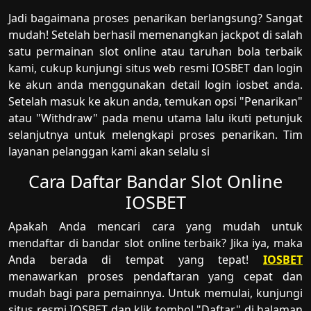
Jadi bagaimana proses penarikan berlangsung? Sangat
mudah! Setelah berhasil memenangkan jackpot di salah
satu permainan slot online atau taruhan bola terbaik
kami, cukup kunjungi situs web resmi IOSBET dan login
ke akun anda menggunakan detail login iosbet anda.
Setelah masuk ke akun anda, temukan opsi "Penarikan"
atau "Withdraw" pada menu utama lalu ikuti petunjuk
selanjutnya untuk melengkapi proses penarikan. Tim
layanan pelanggan kami akan selalu si
Cara Daftar Bandar Slot Online
IOSBET
Apakah Anda mencari cara yang mudah untuk
mendaftar di bandar slot online terbaik? Jika iya, maka
Anda berada di tempat yang tepat!
IOSBET
menawarkan proses pendaftaran yang cepat dan
mudah bagi para pemainnya. Untuk memulai, kunjungi
situs resmi IOSBET dan klik tombol "Daftar" di halaman