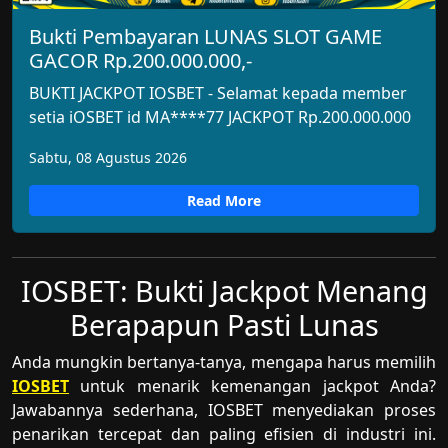
Bukti Pembayaran LUNAS SLOT GAME
GACOR Rp.200.000.000,-
BUKTI JACKPOT IOSBET - Selamat kepada member
setia iOSBET id MA****77 JACKPOT Rp.200.000.000
Sabtu, 08 Agustus 2026
Read More
IOSBET: Bukti Jackpot Menang
Berapapun Pasti Lunas
Anda mungkin bertanya-tanya, mengapa harus memilih
IOSBET
untuk menarik kemenangan jackpot Anda?
Jawabannya sederhana, IOSBET menyediakan proses
penarikan tercepat dan paling efisien di industri ini.