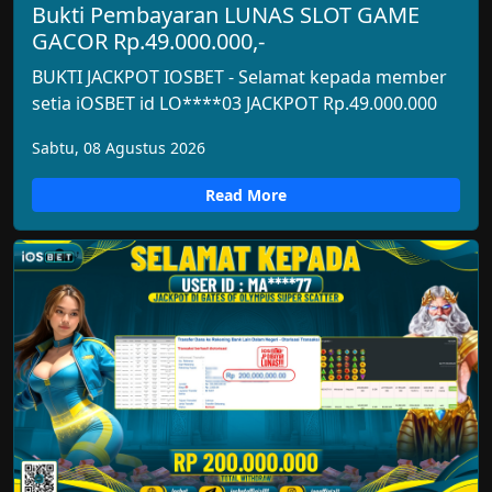
Bukti Pembayaran LUNAS SLOT GAME
GACOR Rp.49.000.000,-
BUKTI JACKPOT IOSBET - Selamat kepada member
setia iOSBET id LO****03 JACKPOT Rp.49.000.000
Sabtu, 08 Agustus 2026
Read More