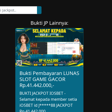
Bukti JP Lainnya:
Bukti Pembayaran LUNAS
SLOT GAME GACOR
Rp.41.442.000,-
BUKTI JACKPOT IOSBET -
Selamat kepada member setia
iOSBET id J*****88 JACKPOT
Rp.41.442.000