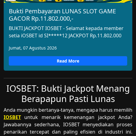
Bukti Pembayaran LUNAS SLOT GAME
GACOR Rp.11.802.000,-
BUKTI JACKPOT IOSBET - Selamat kepada member
setia iOSBET id SI*****12 JACKPOT Rp.11.802.000
Jumat, 07 Agustus 2026
Read More
IOSBET: Bukti Jackpot Menang
Berapapun Pasti Lunas
Anda mungkin bertanya-tanya, mengapa harus memilih
IOSBET
untuk menarik kemenangan jackpot Anda?
Jawabannya sederhana, IOSBET menyediakan proses
penarikan tercepat dan paling efisien di industri ini.