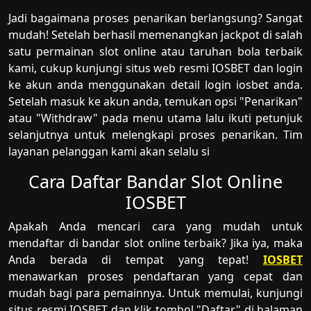
Jadi bagaimana proses penarikan berlangsung? Sangat
mudah! Setelah berhasil memenangkan jackpot di salah
satu permainan slot online atau taruhan bola terbaik
kami, cukup kunjungi situs web resmi IOSBET dan login
ke akun anda menggunakan detail login iosbet anda.
Setelah masuk ke akun anda, temukan opsi "Penarikan"
atau "Withdraw" pada menu utama lalu ikuti petunjuk
selanjutnya untuk melengkapi proses penarikan. Tim
layanan pelanggan kami akan selalu si
Cara Daftar Bandar Slot Online
IOSBET
Apakah Anda mencari cara yang mudah untuk
mendaftar di bandar slot online terbaik? Jika iya, maka
Anda berada di tempat yang tepat!
IOSBET
menawarkan proses pendaftaran yang cepat dan
mudah bagi para pemainnya. Untuk memulai, kunjungi
situs resmi IOSBET dan klik tombol "Daftar" di halaman