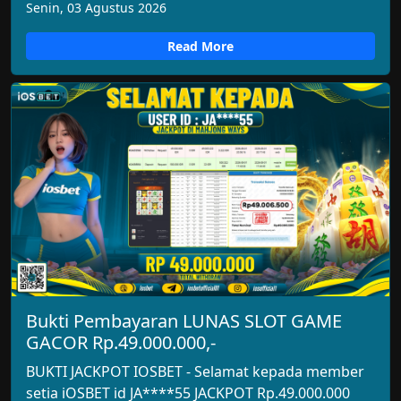
Senin, 03 Agustus 2026
Read More
Bukti Pembayaran LUNAS SLOT GAME
GACOR Rp.49.000.000,-
BUKTI JACKPOT IOSBET - Selamat kepada member
setia iOSBET id JA****55 JACKPOT Rp.49.000.000