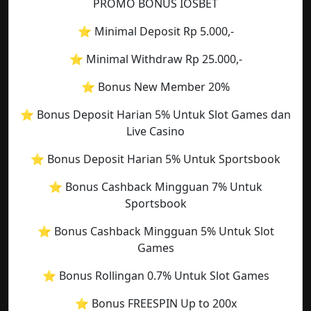
PROMO BONUS IOSBET
⭐️ Minimal Deposit Rp 5.000,-
⭐️ Minimal Withdraw Rp 25.000,-
⭐️ Bonus New Member 20%
⭐️ Bonus Deposit Harian 5% Untuk Slot Games dan
Live Casino
⭐️ Bonus Deposit Harian 5% Untuk Sportsbook
⭐️ Bonus Cashback Mingguan 7% Untuk
Sportsbook
⭐️ Bonus Cashback Mingguan 5% Untuk Slot
Games
⭐️ Bonus Rollingan 0.7% Untuk Slot Games
⭐️ Bonus FREESPIN Up to 200x