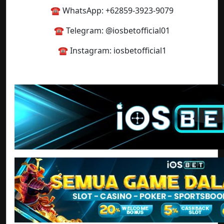
☎️ WhatsApp: +62859-3923-9079
☎️ Telegram: @iosbetofficial01
☎️ Instagram: iosbetofficial1