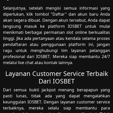
Selanjutnya, setelah mengisi semua informasi yang
diperlukan, klik tombol "Daftar" dan akun baru Anda
akan segera dibuat. Dengan akun tersebut, Anda dapat
langsung masuk ke platform IOSBET untuk mulai
menikmati berbagai permainan slot online berkualitas
tinggi. Jika ada pertanyaan atau kendala selama proses
pendaftaran atau penggunaan platform ini, jangan
ragu untuk menghubungi tim layanan pelanggan
profesional dari IOSBET. Mereka siap membantu 24/7
melalui live chat atau kontak lainnya.
Layanan Customer Service Terbaik
Dari IOSBET
Dari semua bukti jackpot menang berapapun yang
pasti lunas, tidak ada yang dapat mengalahkan
keunggulan IOSBET. Dengan layanan customer service
terbaiknya, mereka selalu siap membantu para