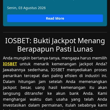
Senin, 03 Agustus 2026
Read More
IOSBET: Bukti Jackpot Menang
Berapapun Pasti Lunas
Anda mungkin bertanya-tanya, mengapa harus memilih
IOSBET
untuk menarik kemenangan jackpot Anda?
Jawabannya sederhana, IOSBET menyediakan proses
penarikan tercepat dan paling efisien di industri ini.
Dalam hitungan jam setelah Anda memenangkan
jackpot besar, uang hasil kemenangan itu akan
langsung ditransfer ke akun bank Anda. Kami
menghargai waktu dan usaha yang telah Anda
investasikan dalam permainan, itulah sebabnya kami