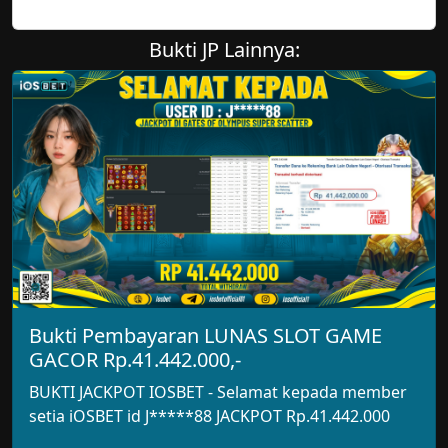
Bukti JP Lainnya:
Bukti Pembayaran LUNAS SLOT GAME
GACOR Rp.41.442.000,-
BUKTI JACKPOT IOSBET - Selamat kepada member
setia iOSBET id J*****88 JACKPOT Rp.41.442.000