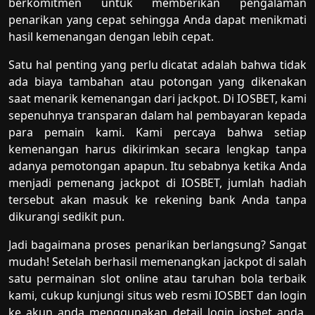
berkomitmen untuk memberikan pengalaman
penarikan yang cepat sehingga Anda dapat menikmati
hasil kemenangan dengan lebih cepat.
Satu hal penting yang perlu dicatat adalah bahwa tidak
ada biaya tambahan atau potongan yang dikenakan
saat menarik kemenangan dari jackpot. Di IOSBET, kami
sepenuhnya transparan dalam hal pembayaran kepada
para pemain kami. Kami percaya bahwa setiap
kemenangan harus dikirimkan secara lengkap tanpa
adanya pemotongan apapun. Itu sebabnya ketika Anda
menjadi pemenang jackpot di IOSBET, jumlah hadiah
tersebut akan masuk ke rekening bank Anda tanpa
dikurangi sedikit pun.
Jadi bagaimana proses penarikan berlangsung? Sangat
mudah! Setelah berhasil memenangkan jackpot di salah
satu permainan slot online atau taruhan bola terbaik
kami, cukup kunjungi situs web resmi IOSBET dan login
ke akun anda menggunakan detail login iosbet anda.