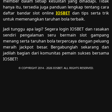
member dalam setiap kesulitan yang dihadapi. Tidak
hanya itu, tersedia juga panduan lengkap tentang cara
daftar bandar slot online
IOSBET
dan tips serta trik
untuk memenangkan taruhan bola terbaik.
Jadi tunggu apa lagi? Segera login IOSBET dan rasakan
sendiri pengalaman seru bermain slot gampang
menang serta taruhan bola terpercaya dengan peluang
meraih jackpot besar. Bergabunglah sekarang dan
jadilah bagian dari komunitas pemain sukses bersama
IOSBET!
© COPYRIGHT 2014 - 2026 IOSBET. ALL RIGHTS RESERVED.