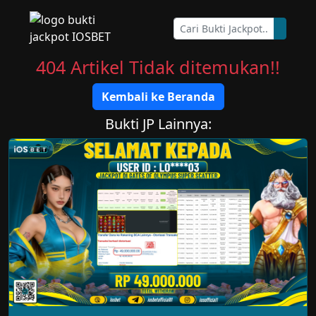
404 Artikel Tidak ditemukan!!
Kembali ke Beranda
Bukti JP Lainnya: