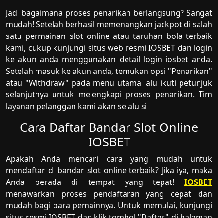
Jadi bagaimana proses penarikan berlangsung? Sangat
mudah! Setelah berhasil memenangkan jackpot di salah
satu permainan slot online atau taruhan bola terbaik
kami, cukup kunjungi situs web resmi IOSBET dan login
ke akun anda menggunakan detail login iosbet anda.
Setelah masuk ke akun anda, temukan opsi "Penarikan"
atau "Withdraw" pada menu utama lalu ikuti petunjuk
selanjutnya untuk melengkapi proses penarikan. Tim
layanan pelanggan kami akan selalu si
Cara Daftar Bandar Slot Online
IOSBET
Apakah Anda mencari cara yang mudah untuk
mendaftar di bandar slot online terbaik? Jika iya, maka
Anda berada di tempat yang tepat!
IOSBET
menawarkan proses pendaftaran yang cepat dan
mudah bagi para pemainnya. Untuk memulai, kunjungi
situs resmi IOSBET dan klik tombol "Daftar" di halaman