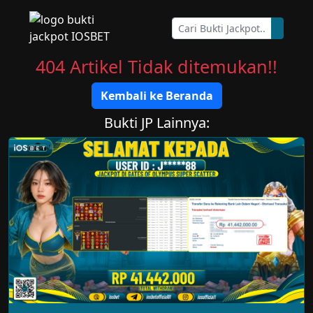
404 Artikel Tidak ditemukan!!
Kembali ke Beranda
Bukti JP Lainnya: