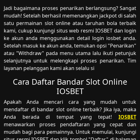
Jadi bagaimana proses penarikan berlangsung? Sangat
mudah! Setelah berhasil memenangkan jackpot di salah
satu permainan slot online atau taruhan bola terbaik
kami, cukup kunjungi situs web resmi IOSBET dan login
ke akun anda menggunakan detail login iosbet anda.
Setelah masuk ke akun anda, temukan opsi "Penarikan"
atau "Withdraw" pada menu utama lalu ikuti petunjuk
selanjutnya untuk melengkapi proses penarikan. Tim
layanan pelanggan kami akan selalu si
Cara Daftar Bandar Slot Online
IOSBET
Apakah Anda mencari cara yang mudah untuk
mendaftar di bandar slot online terbaik? Jika iya, maka
Anda berada di tempat yang tepat!
IOSBET
menawarkan proses pendaftaran yang cepat dan
mudah bagi para pemainnya. Untuk memulai, kunjungi
situs resmi IOSBET dan klik tombol "Daftar" di halaman