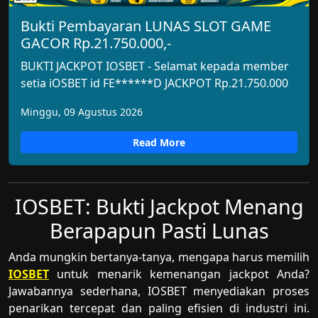
Bukti Pembayaran LUNAS SLOT GAME
GACOR Rp.21.750.000,-
BUKTI JACKPOT IOSBET - Selamat kepada member
setia iOSBET id FE******D JACKPOT Rp.21.750.000
Minggu, 09 Agustus 2026
Read More
IOSBET: Bukti Jackpot Menang
Berapapun Pasti Lunas
Anda mungkin bertanya-tanya, mengapa harus memilih
IOSBET
untuk menarik kemenangan jackpot Anda?
Jawabannya sederhana, IOSBET menyediakan proses
penarikan tercepat dan paling efisien di industri ini.