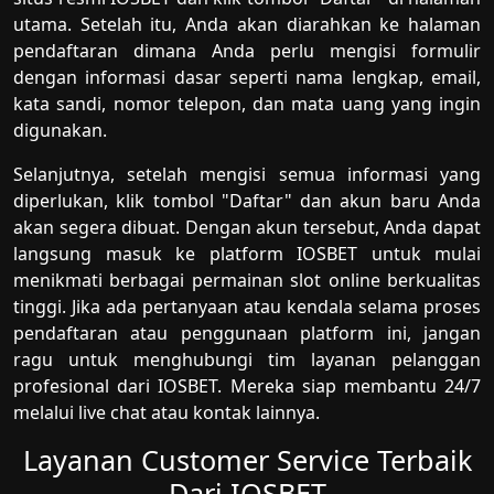
utama. Setelah itu, Anda akan diarahkan ke halaman
pendaftaran dimana Anda perlu mengisi formulir
dengan informasi dasar seperti nama lengkap, email,
kata sandi, nomor telepon, dan mata uang yang ingin
digunakan.
Selanjutnya, setelah mengisi semua informasi yang
diperlukan, klik tombol "Daftar" dan akun baru Anda
akan segera dibuat. Dengan akun tersebut, Anda dapat
langsung masuk ke platform IOSBET untuk mulai
menikmati berbagai permainan slot online berkualitas
tinggi. Jika ada pertanyaan atau kendala selama proses
pendaftaran atau penggunaan platform ini, jangan
ragu untuk menghubungi tim layanan pelanggan
profesional dari IOSBET. Mereka siap membantu 24/7
melalui live chat atau kontak lainnya.
Layanan Customer Service Terbaik
Dari IOSBET