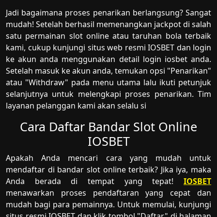
Jadi bagaimana proses penarikan berlangsung? Sangat
mudah! Setelah berhasil memenangkan jackpot di salah
satu permainan slot online atau taruhan bola terbaik
kami, cukup kunjungi situs web resmi IOSBET dan login
ke akun anda menggunakan detail login iosbet anda.
Setelah masuk ke akun anda, temukan opsi "Penarikan"
atau "Withdraw" pada menu utama lalu ikuti petunjuk
selanjutnya untuk melengkapi proses penarikan. Tim
layanan pelanggan kami akan selalu si
Cara Daftar Bandar Slot Online
IOSBET
Apakah Anda mencari cara yang mudah untuk
mendaftar di bandar slot online terbaik? Jika iya, maka
Anda berada di tempat yang tepat!
IOSBET
menawarkan proses pendaftaran yang cepat dan
mudah bagi para pemainnya. Untuk memulai, kunjungi
situs resmi IOSBET dan klik tombol "Daftar" di halaman