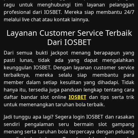
ragu untuk menghubungi tim layanan pelanggan
profesional dari IOSBET. Mereka siap membantu 24/7
melalui live chat atau kontak lainnya.
Layanan Customer Service Terbaik
Dari IOSBET
Dari semua bukti jackpot menang berapapun yang
pasti lunas, tidak ada yang dapat mengalahkan
keunggulan IOSBET. Dengan layanan customer service
terbaiknya, mereka selalu siap membantu para
member dalam setiap kesulitan yang dihadapi. Tidak
hanya itu, tersedia juga panduan lengkap tentang cara
daftar bandar slot online
IOSBET
dan tips serta trik
untuk memenangkan taruhan bola terbaik.
Jadi tunggu apa lagi? Segera login IOSBET dan rasakan
sendiri pengalaman seru bermain slot gampang
menang serta taruhan bola terpercaya dengan peluang