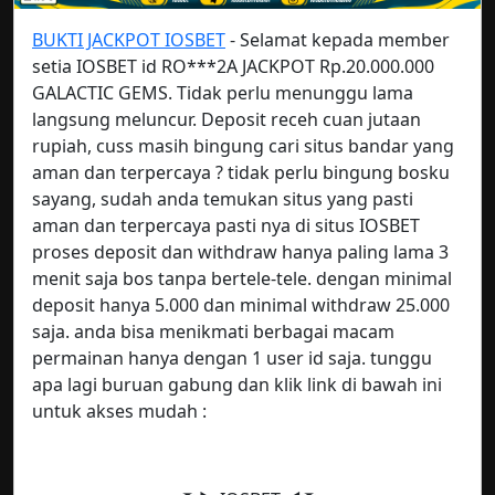
BUKTI JACKPOT IOSBET
- Selamat kepada member
setia IOSBET id RO***2A JACKPOT Rp.20.000.000
GALACTIC GEMS. Tidak perlu menunggu lama
langsung meluncur. Deposit receh cuan jutaan
rupiah, cuss masih bingung cari situs bandar yang
aman dan terpercaya ? tidak perlu bingung bosku
sayang, sudah anda temukan situs yang pasti
aman dan terpercaya pasti nya di situs IOSBET
proses deposit dan withdraw hanya paling lama 3
menit saja bos tanpa bertele-tele. dengan minimal
deposit hanya 5.000 dan minimal withdraw 25.000
saja. anda bisa menikmati berbagai macam
permainan hanya dengan 1 user id saja. tunggu
apa lagi buruan gabung dan klik link di bawah ini
untuk akses mudah :