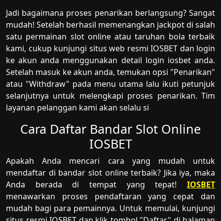
Jadi bagaimana proses penarikan berlangsung? Sangat
mudah! Setelah berhasil memenangkan jackpot di salah
satu permainan slot online atau taruhan bola terbaik
kami, cukup kunjungi situs web resmi IOSBET dan login
ke akun anda menggunakan detail login iosbet anda.
Setelah masuk ke akun anda, temukan opsi "Penarikan"
atau "Withdraw" pada menu utama lalu ikuti petunjuk
selanjutnya untuk melengkapi proses penarikan. Tim
layanan pelanggan kami akan selalu si
Cara Daftar Bandar Slot Online
IOSBET
Apakah Anda mencari cara yang mudah untuk
mendaftar di bandar slot online terbaik? Jika iya, maka
Anda berada di tempat yang tepat!
IOSBET
menawarkan proses pendaftaran yang cepat dan
mudah bagi para pemainnya. Untuk memulai, kunjungi
situs resmi IOSBET dan klik tombol "Daftar" di halaman