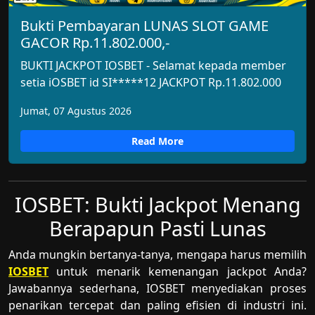
Bukti Pembayaran LUNAS SLOT GAME
GACOR Rp.11.802.000,-
BUKTI JACKPOT IOSBET - Selamat kepada member
setia iOSBET id SI*****12 JACKPOT Rp.11.802.000
Jumat, 07 Agustus 2026
Read More
IOSBET: Bukti Jackpot Menang
Berapapun Pasti Lunas
Anda mungkin bertanya-tanya, mengapa harus memilih
IOSBET
untuk menarik kemenangan jackpot Anda?
Jawabannya sederhana, IOSBET menyediakan proses
penarikan tercepat dan paling efisien di industri ini.