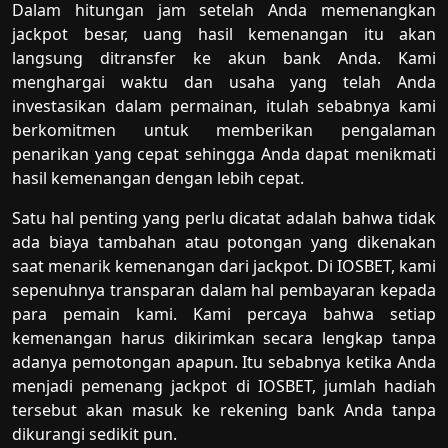
Dalam hitungan jam setelah Anda memenangkan
jackpot besar, uang hasil kemenangan itu akan
langsung ditransfer ke akun bank Anda. Kami
menghargai waktu dan usaha yang telah Anda
investasikan dalam permainan, itulah sebabnya kami
berkomitmen untuk memberikan pengalaman
penarikan yang cepat sehingga Anda dapat menikmati
hasil kemenangan dengan lebih cepat.
Satu hal penting yang perlu dicatat adalah bahwa tidak
ada biaya tambahan atau potongan yang dikenakan
saat menarik kemenangan dari jackpot. Di IOSBET, kami
sepenuhnya transparan dalam hal pembayaran kepada
para pemain kami. Kami percaya bahwa setiap
kemenangan harus dikirimkan secara lengkap tanpa
adanya pemotongan apapun. Itu sebabnya ketika Anda
menjadi pemenang jackpot di IOSBET, jumlah hadiah
tersebut akan masuk ke rekening bank Anda tanpa
dikurangi sedikit pun.