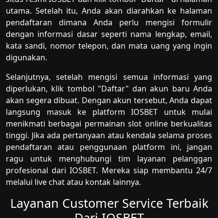
utama. Setelah itu, Anda akan diarahkan ke halaman
pendaftaran dimana Anda perlu mengisi formulir
dengan informasi dasar seperti nama lengkap, email,
kata sandi, nomor telepon, dan mata uang yang ingin
digunakan.
Selanjutnya, setelah mengisi semua informasi yang
diperlukan, klik tombol "Daftar" dan akun baru Anda
akan segera dibuat. Dengan akun tersebut, Anda dapat
langsung masuk ke platform IOSBET untuk mulai
menikmati berbagai permainan slot online berkualitas
tinggi. Jika ada pertanyaan atau kendala selama proses
pendaftaran atau penggunaan platform ini, jangan
ragu untuk menghubungi tim layanan pelanggan
profesional dari IOSBET. Mereka siap membantu 24/7
melalui live chat atau kontak lainnya.
Layanan Customer Service Terbaik
Dari IOSBET