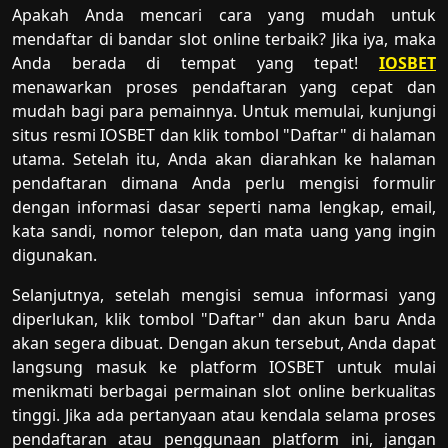
Apakah Anda mencari cara yang mudah untuk
mendaftar di bandar slot online terbaik? Jika iya, maka
Anda berada di tempat yang tepat!
IOSBET
menawarkan proses pendaftaran yang cepat dan
mudah bagi para pemainnya. Untuk memulai, kunjungi
situs resmi IOSBET dan klik tombol "Daftar" di halaman
utama. Setelah itu, Anda akan diarahkan ke halaman
pendaftaran dimana Anda perlu mengisi formulir
dengan informasi dasar seperti nama lengkap, email,
kata sandi, nomor telepon, dan mata uang yang ingin
digunakan.
Selanjutnya, setelah mengisi semua informasi yang
diperlukan, klik tombol "Daftar" dan akun baru Anda
akan segera dibuat. Dengan akun tersebut, Anda dapat
langsung masuk ke platform IOSBET untuk mulai
menikmati berbagai permainan slot online berkualitas
tinggi. Jika ada pertanyaan atau kendala selama proses
pendaftaran atau penggunaan platform ini, jangan