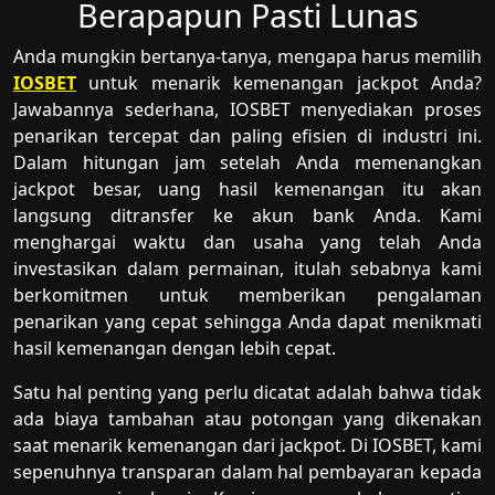
Berapapun Pasti Lunas
Anda mungkin bertanya-tanya, mengapa harus memilih
IOSBET
untuk menarik kemenangan jackpot Anda?
Jawabannya sederhana, IOSBET menyediakan proses
penarikan tercepat dan paling efisien di industri ini.
Dalam hitungan jam setelah Anda memenangkan
jackpot besar, uang hasil kemenangan itu akan
langsung ditransfer ke akun bank Anda. Kami
menghargai waktu dan usaha yang telah Anda
investasikan dalam permainan, itulah sebabnya kami
berkomitmen untuk memberikan pengalaman
penarikan yang cepat sehingga Anda dapat menikmati
hasil kemenangan dengan lebih cepat.
Satu hal penting yang perlu dicatat adalah bahwa tidak
ada biaya tambahan atau potongan yang dikenakan
saat menarik kemenangan dari jackpot. Di IOSBET, kami
sepenuhnya transparan dalam hal pembayaran kepada