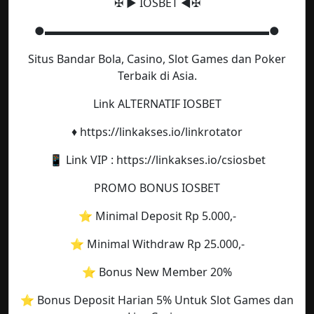
✠ ► IOSBET ◄✠
●▬▬▬▬▬▬▬▬▬▬▬▬▬▬▬▬▬▬▬▬●
Situs Bandar Bola, Casino, Slot Games dan Poker
Terbaik di Asia.
Link ALTERNATIF IOSBET
♦️ https://linkakses.io/linkrotator
📱 Link VIP : https://linkakses.io/csiosbet
PROMO BONUS IOSBET
⭐️ Minimal Deposit Rp 5.000,-
⭐️ Minimal Withdraw Rp 25.000,-
⭐️ Bonus New Member 20%
⭐️ Bonus Deposit Harian 5% Untuk Slot Games dan