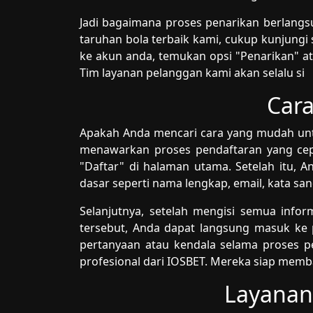
Jadi bagaimana proses penarikan berlangs
taruhan bola terbaik kami, cukup kunjungi
ke akun anda, temukan opsi "Penarikan" at
Tim layanan pelanggan kami akan selalu si
Cara
Apakah Anda mencari cara yang mudah untuk
menawarkan proses pendaftaran yang cep
"Daftar" di halaman utama. Setelah itu, 
dasar seperti nama lengkap, email, kata sa
Selanjutnya, setelah mengisi semua info
tersebut, Anda dapat langsung masuk ke p
pertanyaan atau kendala selama proses p
profesional dari IOSBET. Mereka siap memban
Layanan