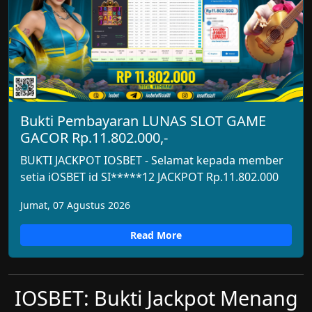
Bukti Pembayaran LUNAS SLOT GAME
GACOR Rp.11.802.000,-
BUKTI JACKPOT IOSBET - Selamat kepada member
setia iOSBET id SI*****12 JACKPOT Rp.11.802.000
Jumat, 07 Agustus 2026
Read More
IOSBET: Bukti Jackpot Menang