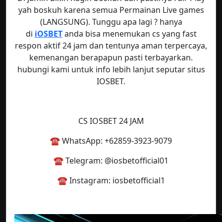
yah boskuh karena semua Permainan Live games
(LANGSUNG). Tunggu apa lagi ? hanya
di
iOSBET
anda bisa menemukan cs yang fast
respon aktif 24 jam dan tentunya aman terpercaya,
kemenangan berapapun pasti terbayarkan.
hubungi kami untuk info lebih lanjut seputar situs
IOSBET.
CS IOSBET 24 JAM
☎️ WhatsApp: +62859-3923-9079
☎️ Telegram: @iosbetofficial01
☎️ Instagram: iosbetofficial1