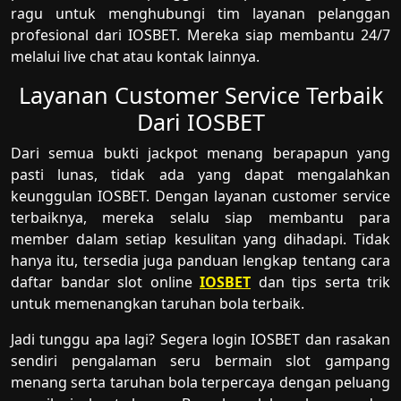
ragu untuk menghubungi tim layanan pelanggan
profesional dari IOSBET. Mereka siap membantu 24/7
melalui live chat atau kontak lainnya.
Layanan Customer Service Terbaik
Dari IOSBET
Dari semua bukti jackpot menang berapapun yang
pasti lunas, tidak ada yang dapat mengalahkan
keunggulan IOSBET. Dengan layanan customer service
terbaiknya, mereka selalu siap membantu para
member dalam setiap kesulitan yang dihadapi. Tidak
hanya itu, tersedia juga panduan lengkap tentang cara
daftar bandar slot online
IOSBET
dan tips serta trik
untuk memenangkan taruhan bola terbaik.
Jadi tunggu apa lagi? Segera login IOSBET dan rasakan
sendiri pengalaman seru bermain slot gampang
menang serta taruhan bola terpercaya dengan peluang