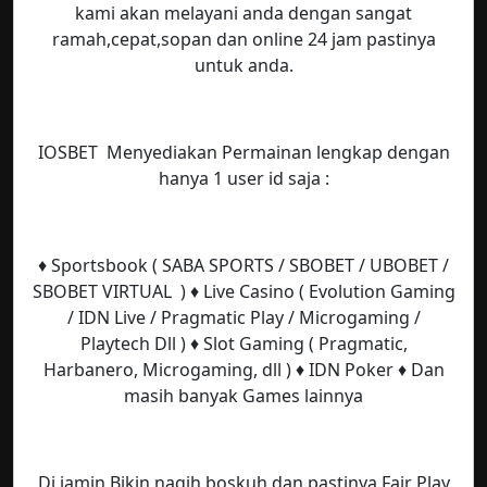
kami akan melayani anda dengan sangat
ramah,cepat,sopan dan online 24 jam pastinya
untuk anda.
IOSBET Menyediakan Permainan lengkap dengan
hanya 1 user id saja :
♦️ Sportsbook ( SABA SPORTS / SBOBET / UBOBET /
SBOBET VIRTUAL ) ♦️ Live Casino ( Evolution Gaming
/ IDN Live / Pragmatic Play / Microgaming /
Playtech Dll ) ♦️ Slot Gaming ( Pragmatic,
Harbanero, Microgaming, dll ) ♦️ IDN Poker ♦️ Dan
masih banyak Games lainnya
Di jamin Bikin nagih boskuh dan pastinya Fair Play