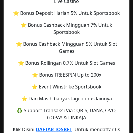
Live Casino
⭐️ Bonus Deposit Harian 5% Untuk Sportsbook
⭐️ Bonus Cashback Mingguan 7% Untuk
Sportsbook
⭐️ Bonus Cashback Mingguan 5% Untuk Slot
Games
⭐️ Bonus Rollingan 0.7% Untuk Slot Games
⭐️ Bonus FREESPIN Up to 200x
⭐️ Event Winstrike Sportsbook
⭐️ Dan Masih banyak lagi bonus lainnya
♻️ Support Transaksi Via : QRIS, DANA, OVO,
GOPAY & LINKAJA
Klik Disini
DAFTAR IOSBET
Untuk mendaftar Cs