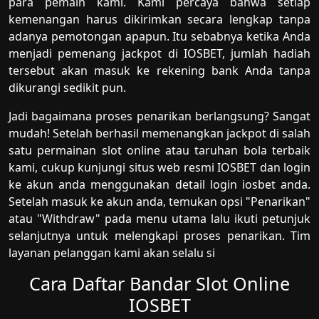
para pemain kami. Kami percaya bahwa setiap
kemenangan harus dikirimkan secara lengkap tanpa
adanya pemotongan apapun. Itu sebabnya ketika Anda
menjadi pemenang jackpot di IOSBET, jumlah hadiah
tersebut akan masuk ke rekening bank Anda tanpa
dikurangi sedikit pun.
Jadi bagaimana proses penarikan berlangsung? Sangat
mudah! Setelah berhasil memenangkan jackpot di salah
satu permainan slot online atau taruhan bola terbaik
kami, cukup kunjungi situs web resmi IOSBET dan login
ke akun anda menggunakan detail login iosbet anda.
Setelah masuk ke akun anda, temukan opsi "Penarikan"
atau "Withdraw" pada menu utama lalu ikuti petunjuk
selanjutnya untuk melengkapi proses penarikan. Tim
layanan pelanggan kami akan selalu si
Cara Daftar Bandar Slot Online
IOSBET