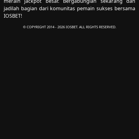
meraih jackpot besar. Bergabunglah sekarang dan
jadilah bagian dari komunitas pemain sukses bersama
IOSBET!
© COPYRIGHT 2014 - 2026 IOSBET. ALL RIGHTS RESERVED.