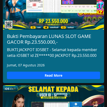
Bukti Pembayaran LUNAS SLOT GAME
GACOR Rp.23.550.000,-
BUKTI JACKPOT IOSBET - Selamat kepada member
setia iOSBET id ZE*****00 JACKPOT Rp.23.550.000
Jumat, 07 Agustus 2026
Read More