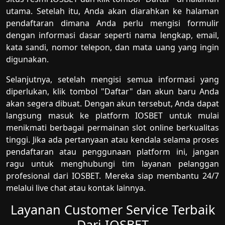
utama. Setelah itu, Anda akan diarahkan ke halaman
pendaftaran dimana Anda perlu mengisi formulir
dengan informasi dasar seperti nama lengkap, email,
kata sandi, nomor telepon, dan mata uang yang ingin
digunakan.
Selanjutnya, setelah mengisi semua informasi yang
diperlukan, klik tombol "Daftar" dan akun baru Anda
akan segera dibuat. Dengan akun tersebut, Anda dapat
langsung masuk ke platform IOSBET untuk mulai
menikmati berbagai permainan slot online berkualitas
tinggi. Jika ada pertanyaan atau kendala selama proses
pendaftaran atau penggunaan platform ini, jangan
ragu untuk menghubungi tim layanan pelanggan
profesional dari IOSBET. Mereka siap membantu 24/7
melalui live chat atau kontak lainnya.
Layanan Customer Service Terbaik
Dari IOSBET