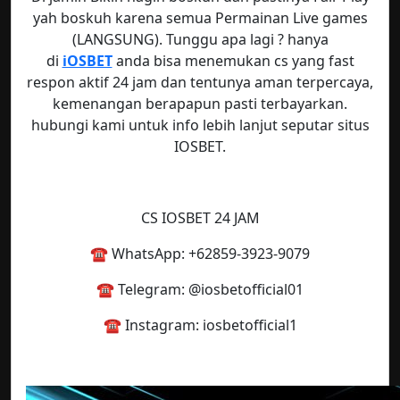
yah boskuh karena semua Permainan Live games
(LANGSUNG). Tunggu apa lagi ? hanya
di
iOSBET
anda bisa menemukan cs yang fast
respon aktif 24 jam dan tentunya aman terpercaya,
kemenangan berapapun pasti terbayarkan.
hubungi kami untuk info lebih lanjut seputar situs
IOSBET.
CS IOSBET 24 JAM
☎️ WhatsApp: +62859-3923-9079
☎️ Telegram: @iosbetofficial01
☎️ Instagram: iosbetofficial1