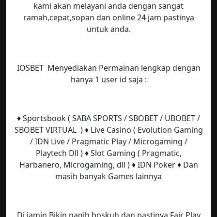
kami akan melayani anda dengan sangat
ramah,cepat,sopan dan online 24 jam pastinya
untuk anda.
IOSBET Menyediakan Permainan lengkap dengan
hanya 1 user id saja :
♦️ Sportsbook ( SABA SPORTS / SBOBET / UBOBET /
SBOBET VIRTUAL ) ♦️ Live Casino ( Evolution Gaming
/ IDN Live / Pragmatic Play / Microgaming /
Playtech Dll ) ♦️ Slot Gaming ( Pragmatic,
Harbanero, Microgaming, dll ) ♦️ IDN Poker ♦️ Dan
masih banyak Games lainnya
Di jamin Bikin nagih boskuh dan pastinya Fair Play