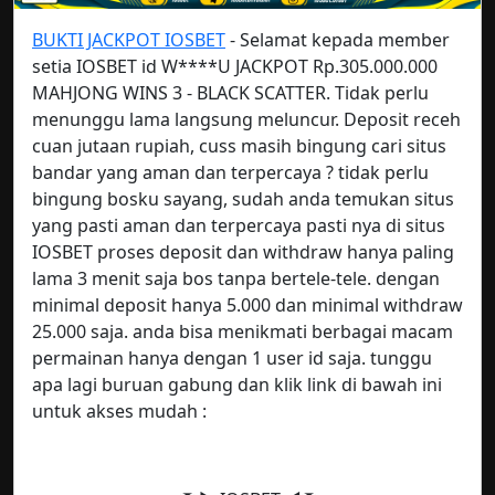
BUKTI JACKPOT IOSBET
- Selamat kepada member
setia IOSBET id W****U JACKPOT Rp.305.000.000
MAHJONG WINS 3 - BLACK SCATTER. Tidak perlu
menunggu lama langsung meluncur. Deposit receh
cuan jutaan rupiah, cuss masih bingung cari situs
bandar yang aman dan terpercaya ? tidak perlu
bingung bosku sayang, sudah anda temukan situs
yang pasti aman dan terpercaya pasti nya di situs
IOSBET proses deposit dan withdraw hanya paling
lama 3 menit saja bos tanpa bertele-tele. dengan
minimal deposit hanya 5.000 dan minimal withdraw
25.000 saja. anda bisa menikmati berbagai macam
permainan hanya dengan 1 user id saja. tunggu
apa lagi buruan gabung dan klik link di bawah ini
untuk akses mudah :